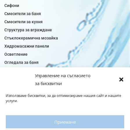
Сифони
Смесители за баня
Смесители за кухня
Структура за вграждане
Стъклокерамична мозайка
Хидромасажни панели
Осветление
Огледала за баня
Плочки за баня
Управление на съгласието
Плочки за кухня
за бисквитки
Плочки модели
Подови лентова сифони
Използваме бисквитки, за да оптимизираме нашия сайт и нашите
услуги.
Подови плочки
Санитарен фаянс
Приемане