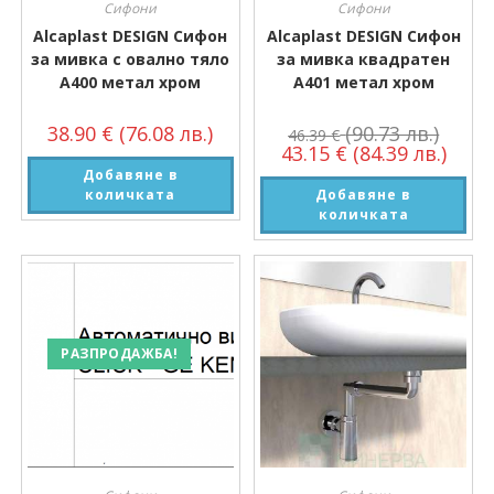
Сифони
Сифони
Alcaplast DESIGN Сифон
Alcaplast DESIGN Сифон
за мивка с овално тяло
за мивка квадратен
A400 метал хром
A401 метал хром
38.90
€
(76.08 лв.)
(90.73 лв.)
46.39
€
43.15
€
(84.39 лв.)
Добавяне в
количката
Добавяне в
количката
РАЗПРОДАЖБА!