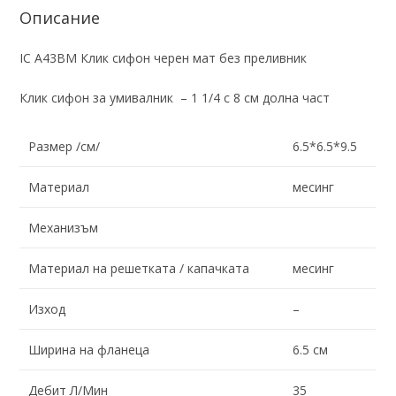
Описание
IC A43BM Клик сифон черен мат без преливник
Клик сифон за умивалник – 1 1/4 с 8 см долна част
Размер /см/
6.5*6.5*9.5
Материал
месинг
Механизъм
Материал на решетката / капачката
месинг
Изход
–
Ширина на фланеца
6.5 см
Дебит Л/Мин
35