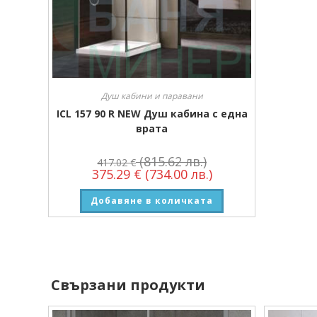
Душ кабини и паравани
ICL 157 90 R NEW Душ кабина с една
врата
(815.62 лв.)
417.02
€
375.29
€
(734.00 лв.)
Добавяне в количката
Свързани продукти