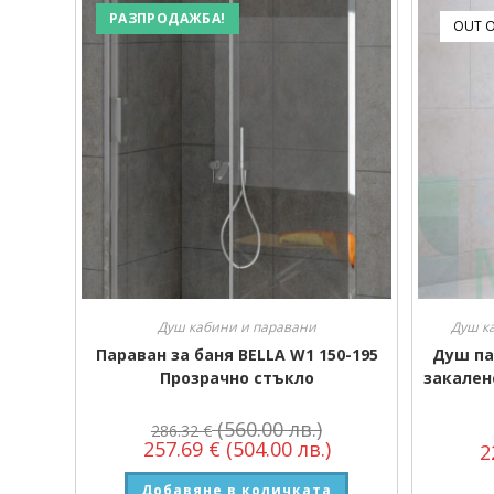
РАЗПРОДАЖБА!
OUT O
Душ кабини и паравани
Душ к
Параван за баня BELLA W1 150-195
Душ па
Прозрачно стъкло
закален
(560.00 лв.)
286.32
€
257.69
€
(504.00 лв.)
2
Добавяне в количката