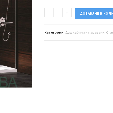
-
+
ДОБАВЯНЕ В КОЛ
Категории:
Душ кабини и паравани
,
Ста