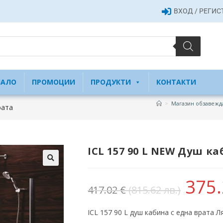
ВХОД / РЕГИ
ЧАЛО
ПРОМОЦИИ
ПРОДУКТИ
КОНТАКТИ
>
Магазин обзавежд
рата
ICL 157 90 L NEW Душ к
375
417.02
€
(815.62 лв.)
ICL 157 90 L душ кабина с една врата Л