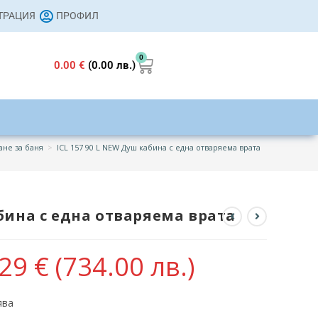
СТРАЦИЯ
ПРОФИЛ
0
0.00
€
(0.00 лв.)
ане за баня
>
ICL 157 90 L NEW Душ кабина с една отваряема врата
абина с една отваряема врата
.29
€
(734.00 лв.)
ява