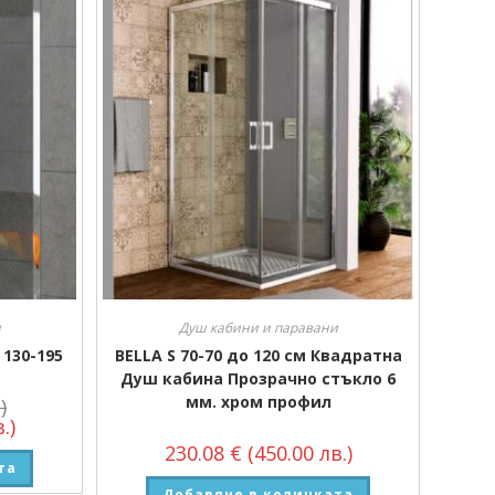
и
Душ кабини и паравани
 130-195
BELLA S 70-70 до 120 см Квадратна
Душ кабина Прозрачно стъкло 6
мм. хром профил
)
.)
230.08
€
(450.00 лв.)
та
Добавяне в количката