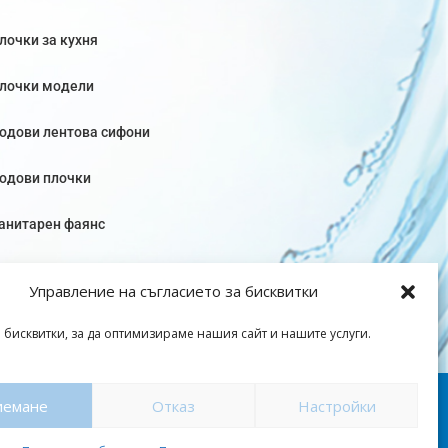
лочки за кухня
лочки модели
одови лентова сифони
одови плочки
анитарен фаянс
Управление на съгласието за бисквитки
 бисквитки, за да оптимизираме нашия сайт и нашите услуги.
оверителност
|
Общи условия
иемане
Отказ
Настройки