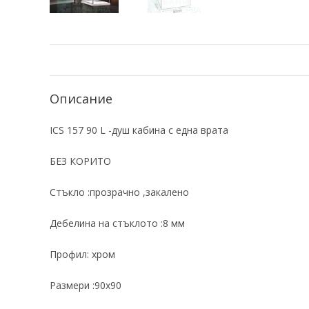
Описание
ICS 157 90 L -душ кабина с една врата
БЕЗ КОРИТО
Стъкло :прозрачно ,закалено
Дебелина на стъклото :8 мм
Профил: хром
Размери :90х90