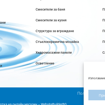
Смесители за баня
П
Смесители за кухня
П
вани
Структура за вграждане
П
Стъклокерамична мозайка
П
Хидромасажни панели
С
Осветление
ки
Използваме
Политика за п
Пр
отка на онлайн магазин
–
WebsiteBuilderBG