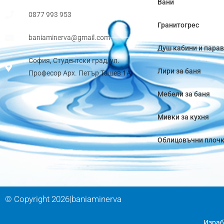
Вани
0877 993 953
Гранитогрес
baniaminerva@gmail.com
Душ кабини и пара
София, Студентски град, ул.
Лири за баня
Професор Арх. Петър Ташев 1А
Мебели за баня
Мивки за кухня
Облицовъчни плоч
© Copyright 2026|baniaminerva
Израб