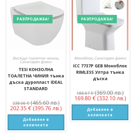
РАЗПРОДАЖБА!
РАЗПРОДАЖБА!
Висящи тоалетни чинии
,
Моноблок
,
Санитарен фаянс
Санитарен фаянс
ICC 7737P GEB Моноблок
TESI КОНЗОЛНА
RIMLESS Ултра тънка
ТОАЛЕТНА ЧИНИЯ тънка
дъска
дъска дуропласт IDEAL
STANDARD
(369.00 лв.)
188.67
€
169.80
€
(332.10 лв.)
(465.60 лв.)
238.06
€
202.35
€
(395.76 лв.)
Добавяне в
количката
Добавяне в
количката