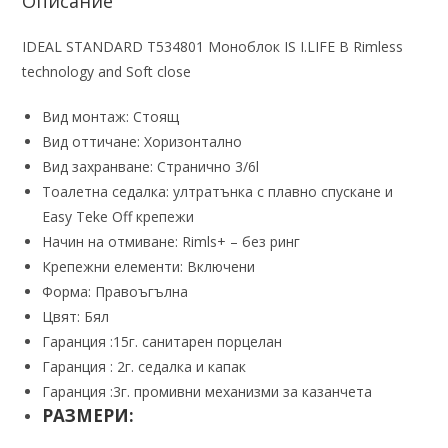
Описание
IDEAL STANDARD T534801 Моноблок IS I.LIFE B Rimless
technology and Soft close
Вид монтаж: Стоящ
Вид оттичане: Хоризонтално
Вид захранване: Странично 3/6l
Тоалетна седалка: ултратънка с плавно спускане и
Easy Teke Off крепежи
Начин на отмиване: Rimls+ – без ринг
Крепежни елементи: Включени
Форма: Правоъгълна
Цвят: Бял
Гаранция :15г. санитарен порцелан
Гаранция : 2г. седалка и капак
Гаранция :3г. промивни механизми за казанчета
РАЗМЕРИ: