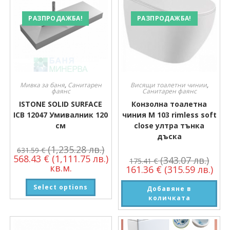
РАЗПРОДАЖБА!
РАЗПРОДАЖБА!
Мивка за баня
,
Санитарен
Висящи тоалетни чинии
,
фаянс
Санитарен фаянс
ISTONE SOLID SURFACE
Конзолна тоалетна
ICB 12047 Умивалник 120
чиния М 103 rimless soft
см
close ултра тънка
дъска
(1,235.28 лв.)
631.59
€
568.43
€
(1,111.75 лв.)
(343.07 лв.)
175.41
€
кв.м.
161.36
€
(315.59 лв.)
Select options
Добавяне в
количката