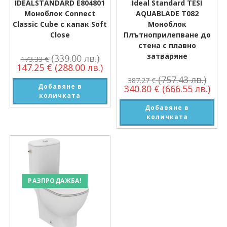
IDEALSTANDARD E804801
Ideal Standard TESI
Моноблок Connect
AQUABLADE T082
Classic Cube с капак Soft
Моноблок
Close
Плътноприлепване до
стена с плавно
затваряне
(339.00 лв.)
173.33
€
147.25
€
(288.00 лв.)
(757.43 лв.)
387.27
€
Добавяне в
340.80
€
(666.55 лв.)
количката
Добавяне в
количката
РАЗПРОДАЖБА!