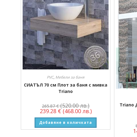
PVC
,
Мебели за баня
СИАТЪЛ 70 см Плот за баня с мивка
Triano
Triano 
(520.00 лв.)
265.87
€
239.28
€
(468.00 лв.)
Добавяне в количката
1