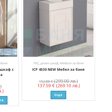
 баня
PVC
,
долен шкаф
,
Мебели за баня
 шкаф с
ICP 4530 NEW Мебел за баня
та
(299.00 лв.)
152.88
€
137.59
€
(269.10 лв.)
)
.)
Още
та