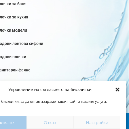
лочки за баня
лочки за кухня
лочки модели
одови лентова сифони
одови плочки
анитарен фаянс
Управление на съгласието за бисквитки
 бисквитки, за да оптимизираме нашия сайт и нашите услуги.
оверителност
|
Общи условия
иемане
Отказ
Настройки