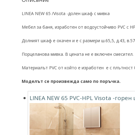
LINEA NEW 65 /Visota -долен шкаф с мивка
Мебел за баня, изработен от водоустойчиво PVC с H
Долният шкаф е окачен и е с размери ш.65,5, д.43, в.5
Порцеланова мивка. В цената не е включен смесител.
Материалът PVC от който е изработен е с плътност 0
Моделът се произвежда само по поръчка.
LINEA NEW 65 PVC-HPL Visota -горен