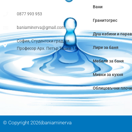
Вани
0877 993 953
Гранитогрес
baniaminerva@gmail.com
Душ кабини и пара
София, Студентски град, ул.
Лири за баня
Професор Арх. Петър Ташев 1А
Мебели за баня
Мивки за кухня
Облицовъчни плоч
© Copyright 2026|baniaminerva