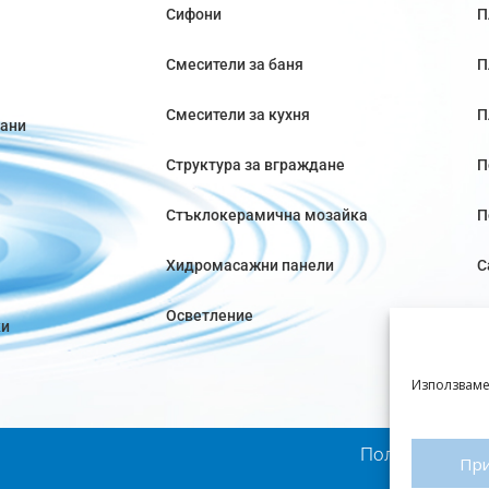
Сифони
П
Смесители за баня
П
Смесители за кухня
П
вани
Структура за вграждане
П
Стъклокерамична мозайка
П
Хидромасажни панели
С
Осветление
ки
Използваме
Политика за п
Пр