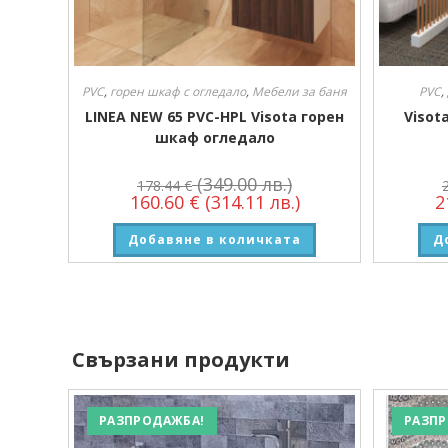
PVC
,
горен шкаф с огледало
,
Мебели за баня
PVC
,
LINEA NEW 65 PVC-HPL Visota горен
Visot
шкаф огледало
(349.00 лв.)
178.44
€
160.60
€
(314.11 лв.)
2
Добавяне в количката
Д
Свързани продукти
РАЗПРОДАЖБА!
РАЗПР