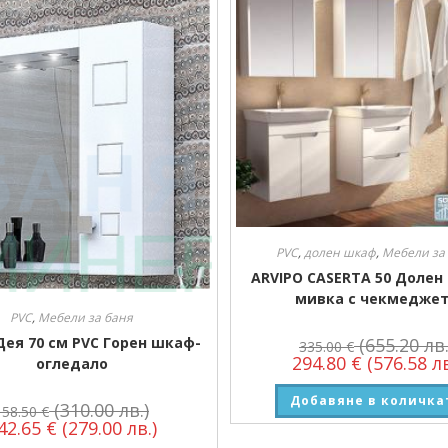
PVC
,
долен шкаф
,
Мебели за
ARVIPO CASERTA 50 Долен
мивка с чекмедже
PVC
,
Мебели за баня
Дея 70 см PVC Горен шкаф-
(655.20 лв.
335.00
€
294.80
€
(576.58 лв
огледало
Добавяне в количка
(310.00 лв.)
158.50
€
42.65
€
(279.00 лв.)