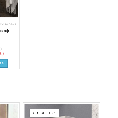
и за баня
 шкаф
)
.)
та
OUT OF STOCK