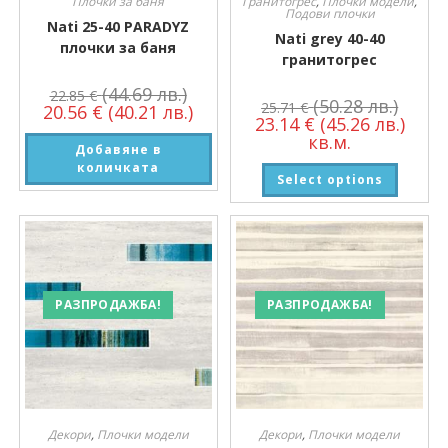
Плочки за баня
Гранитогрес
,
Плочки модели
,
Подови плочки
Nati 25-40 PARADYZ
Nati grey 40-40
плочки за баня
гранитогрес
(44.69 лв.)
22.85
€
(50.28 лв.)
25.71
€
20.56
€
(40.21 лв.)
23.14
€
(45.26 лв.)
кв.м.
Добавяне в
количката
Select options
РАЗПРОДАЖБА!
РАЗПРОДАЖБА!
Декори
,
Плочки модели
Декори
,
Плочки модели