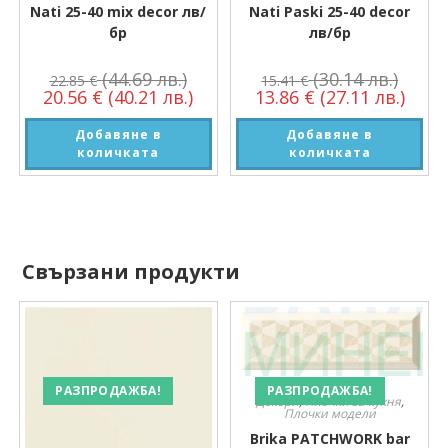
Nati 25-40 mix decor лв/
Nati Paski 25-40 decor
бр
лв/бр
(44.69 лв.)
(30.14 лв.)
22.85
€
15.41
€
20.56
€
(40.21 лв.)
13.86
€
(27.11 лв.)
Добавяне в
Добавяне в
количката
количката
Свързани продукти
РАЗПРОДАЖБА!
РАЗПРОДАЖБА!
Декори
,
Плочки за кухня
,
Плочки модели
Brika PATCHWORK bar