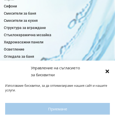
Сифони
Смесители за баня
Смесители за кухня
Структура за вграждане
Стъклокерамична мозайка
Хидромасажни панели
Осветление
Огледала за баня
Плочки за баня
Управление на съгласието
Плочки за кухня
за бисквитки
Плочки модели
Подови лентова сифони
Използваме бисквитки, за да оптимизираме нашия сайт и нашите
услуги.
Подови плочки
Санитарен фаянс
Приемане