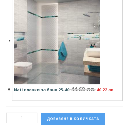
44.69
лв.
Nati плочки за баня 25-40
40
.22
лв.
-
+
ДОБАВЯНЕ В КОЛИЧКАТА