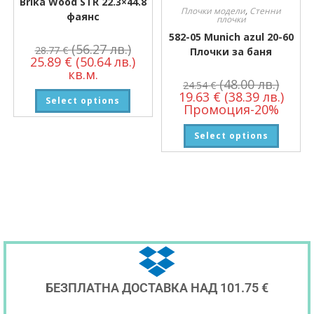
Brika Wood STR 22.3×44.8
Плочки модели
,
Стенни
фаянс
плочки
582-05 Munich azul 20-60
(56.27 лв.)
28.77
€
Плочки за баня
25.89
€
(50.64 лв.)
кв.м.
(48.00 лв.)
24.54
€
19.63
€
(38.39 лв.)
Select options
Промоция-20%
Select options
БЕЗПЛАТНА ДОСТАВКА НАД 101.75 €