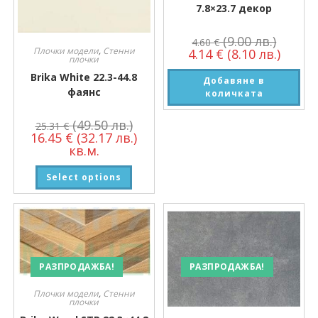
7.8×23.7 декор
(9.00 лв.)
4.60
€
Плочки модели
,
Стенни
4.14
€
(8.10 лв.)
плочки
Brika White 22.3-44.8
Добавяне в
фаянс
количката
(49.50 лв.)
25.31
€
16.45
€
(32.17 лв.)
кв.м.
Select options
РАЗПРОДАЖБА!
РАЗПРОДАЖБА!
Плочки модели
,
Стенни
плочки