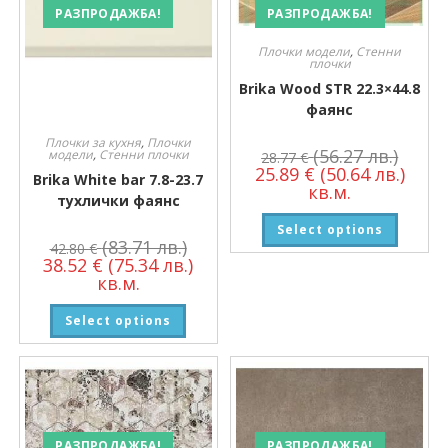
РАЗПРОДАЖБА!
РАЗПРОДАЖБА!
Плочки модели
,
Стенни
плочки
Brika Wood STR 22.3×44.8
фаянс
Плочки за кухня
,
Плочки
(56.27 лв.)
модели
,
Стенни плочки
28.77
€
25.89
€
(50.64 лв.)
Brika White bar 7.8-23.7
кв.м.
тухлички фаянс
Select options
(83.71 лв.)
42.80
€
38.52
€
(75.34 лв.)
кв.м.
Select options
РАЗПРОДАЖБА!
РАЗПРОДАЖБА!