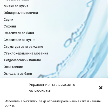
Мивки за кухня
Облицовъчни плочки
Сауни
Сифони
Смесители за баня
Смесители за кухня
Структура за вграждане
Стъклокерамична мозайка
Хидромасажни панели
Осветление
Огледала за баня
Плочки за баня
Управление на съгласието
Плочки за кухня
за бисквитки
Плочки модели
Подови лентова сифони
Използваме бисквитки, за да оптимизираме нашия сайт и нашите
услуги.
Подови плочки