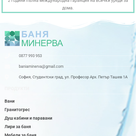
2 години пълна международна гаранция на всички уреди за
дома.
0877 993 953
baniaminerva@gmail.com
София, Студентски град, ул. Професор Арх. Петър Ташев 1А
ПРОДУКТИ
Вани
Гранитогрес
Душ кабини и паравани
Лири за баня
Мебели за баня