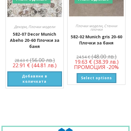
Плочки модели
,
Стенни
Декори
,
Плочки модели
плочки
582-07 Decor Munich
582-02 Munich gris 20-60
Abeho 20-60 Плочки за
Плочки за баня
баня
(48.00 лв.)
24.54
€
(56.00 лв.)
28.63
€
19.63
€
(38.39 лв.)
22.91
€
(44.81 лв.)
ПРОМОЦИЯ -20%
Добавяне в
Select options
количката