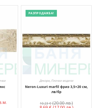
РАЗПРОДАЖБА!
очки
Декори
,
Плочки модели
янс
Neron-Luxuri marfil фриз 3,5×20 см,
лв/бр
.м.
(20.00 лв.)
10.23
€
8.69
€
(17.00 лв.)