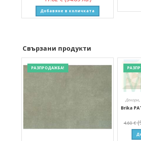
Добавяне в количката
Свързани продукти
РАЗПРОДАЖБА!
РАЗПР
Декори
,
Brika PA
(
4.60
€
Д