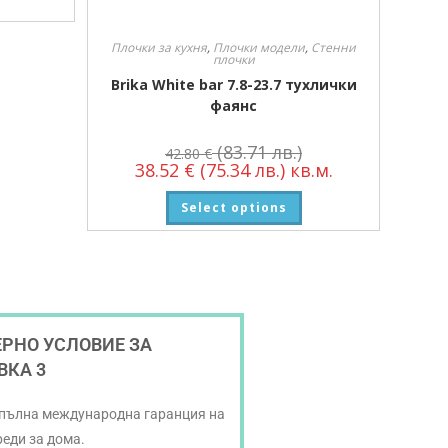
Плочки за кухня
,
Плочки модели
,
Стенни
плочки
Brika White bar 7.8-23.7 тухлички
фаянс
(83.71 лв.)
42.80
€
38.52
€
(75.34 лв.)
кв.м.
Select options
РНО УСЛОВИЕ ЗА
ВКА 3
 пълна международна гаранция на
реди за дома.