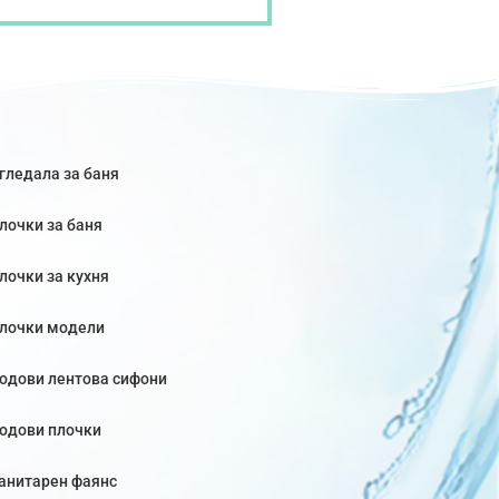
гледала за баня
лочки за баня
лочки за кухня
лочки модели
одови лентова сифони
одови плочки
анитарен фаянс