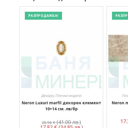
РАЗПРОДАЖБА!
РАЗПР
Декори
,
Плочки модели
Пло
Neron Luxuri marfil декорен елемент
Neron m
10×14 см. лв/бр
17
(41.00 лв.)
20.96
€
17.82
€
(34.85 лв.)