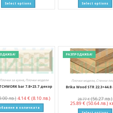
Select options
Select options
ОДАЖБА!
РАЗПРОДАЖБА!
Плочки за кухня
,
Плочки модели
Плочки модели
,
Стенни пл
TCHWORK bar 7.8×23.7 декор
Brika Wood STR 22.3×44.8
9.00 лв.)
4.14
€
(8.10 лв.)
(56.27 лв.)
28.77
€
25.89
€
(50.64 лв.)
кв
обавяне в количката
Select options