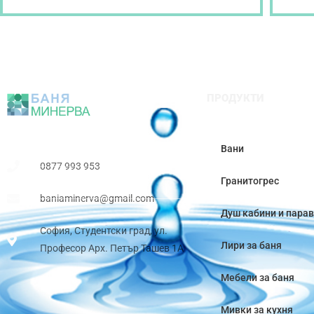
ПРОДУКТИ
Вани
0877 993 953
Гранитогрес
baniaminerva@gmail.com
Душ кабини и пара
София, Студентски град, ул.
Лири за баня
Професор Арх. Петър Ташев 1А
Мебели за баня
Мивки за кухня