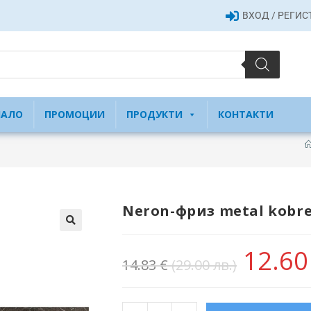
ВХОД / РЕГИ
ЧАЛО
ПРОМОЦИИ
ПРОДУКТИ
КОНТАКТИ
Neron-фриз metal kobre
12.6
14.83
€
(29.00 лв.)