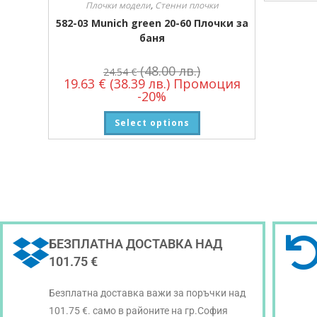
Плочки модели
,
Стенни плочки
582-03 Munich green 20-60 Плочки за
баня
(48.00 лв.)
24.54
€
19.63
€
(38.39 лв.)
Промоция
-20%
Select options
БЕЗПЛАТНА ДОСТАВКА НАД
101.75 €
Безплатна доставка важи за поръчки над
101.75 €. само в районите на гр.София