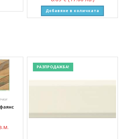
Добавяне в количката
РАЗПРОДАЖБА!
очки
 фаянс
.м.