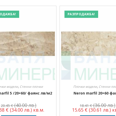
ОДАЖБА!
РАЗПРОДАЖБА!
чки модели
,
Стенни плочки
Плочки модели
,
Стенни пл
arfil 5 /20×60/ фаянс лв/м2
Neron marfil 20×60 фа
(40.00 лв.)
(36.00 лв.)
20.45
€
18.41
€
.38
€
(34.00 лв.)
кв.м.
15.65
€
(30.61 лв.)
кв