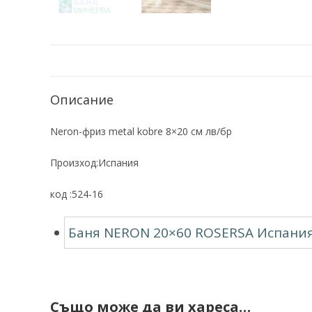
Описание
Neron-фриз metal kobre 8×20 см лв/бр
Произход:Испания
код :524-16
Баня NERON 20×60 ROSERSA Испани
Също може да ви хареса…