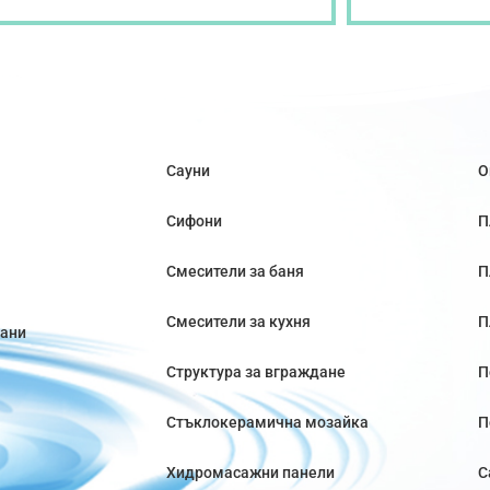
Сауни
О
Сифони
П
Смесители за баня
П
Смесители за кухня
П
вани
Структура за вграждане
П
Стъклокерамична мозайка
П
Хидромасажни панели
С