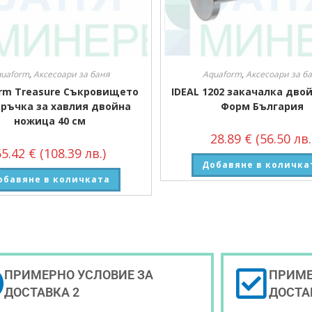
uaform
,
Аксесоари за баня
Aquaform
,
Аксесоари за б
rm Treasure Съкровището
IDEAL 1202 закачалка дво
пръчка за хавлия двойна
Форм България
ножица 40 см
28.89
€
(56.50 лв.
55.42
€
(108.39 лв.)
Добавяне в количка
обавяне в количката
ПРИМЕРНО УСЛОВИЕ ЗА
ПРИМЕ
ДОСТАВКА 2
ДОСТА