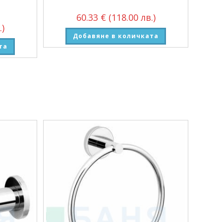
60.33
€
(118.00 лв.)
.)
Добавяне в количката
та