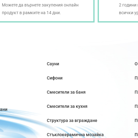
Можете да върнете закупения онлайн
2 години
продукт в рамките на 14 дни.
всички у
Сауни
О
Сифони
П
Смесители за баня
П
Смесители за кухня
П
вани
Структура за вграждане
П
Стъклокерамична мозайка
П