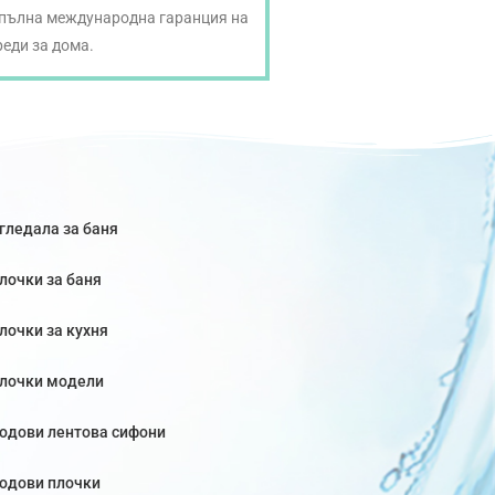
 пълна международна гаранция на
реди за дома.
гледала за баня
лочки за баня
лочки за кухня
лочки модели
одови лентова сифони
одови плочки