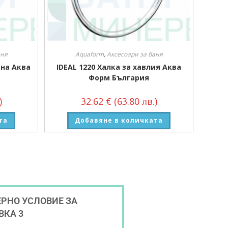
аня
Aquaform
,
Аксесоари за баня
йна Аква
IDEAL 1220 Халка за хавлия Аква
Форм България
)
32.62
€
(63.80 лв.)
та
Добавяне в количката
РНО УСЛОВИЕ ЗА
ВКА 3