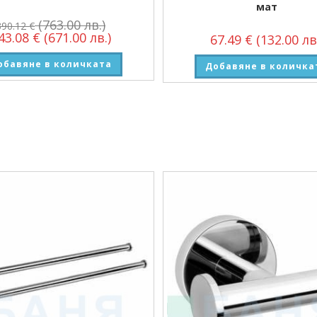
мат
(763.00 лв.)
390.12
€
43.08
€
(671.00 лв.)
67.49
€
(132.00 лв
обавяне в количката
Добавяне в количка