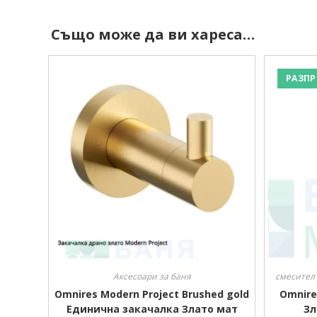
Също може да ви хареса…
РАЗПР
Аксесоари за баня
смесител
Omnires Modern Project Brushed gold
Omnire
Единична закачалка Злато мат
Зл