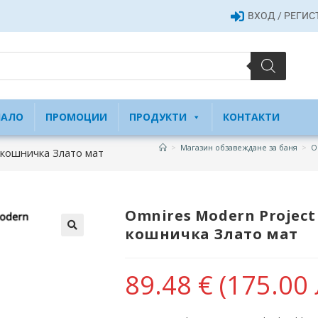
ВХОД / РЕГИ
ЧАЛО
ПРОМОЦИИ
ПРОДУКТИ
КОНТАКТИ
>
Магазин обзавеждане за баня
>
O
 кошничка Злато мат
Omnires Modern Projec
кошничка Злато мат
89.48
€
(175.00 