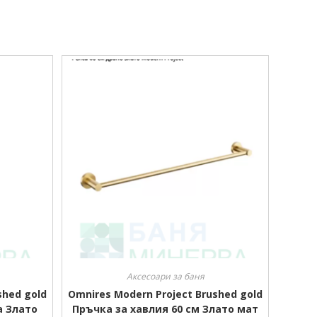
Аксесоари за баня
shed gold
Omnires Modern Project Brushed gold
а Злато
Пръчка за хавлия 60 см Злато мат