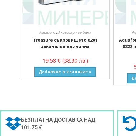
Aquaform
,
Аксесоари за баня
Aq
Treasure съкровището 8201
Aquafo
закачалка единична
8222 
19.58
€
(38.30 лв.)
Добавяне в количката
Д
БЕЗПЛАТНА ДОСТАВКА НАД
101.75 €