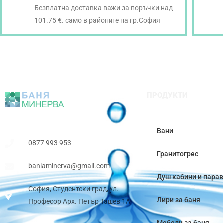
Безплатна доставка важи за поръчки над
101.75 €. само в районите на гр.София
ПРОДУКТИ
Вани
0877 993 953
Гранитогрес
baniaminerva@gmail.com
Душ кабини и пара
София, Студентски град, ул.
Лири за баня
Професор Арх. Петър Ташев 1А
Мебели за баня