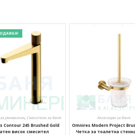
ОДАЖБА!
 за умивалник
,
Смесители за баня
Аксесоари за баня
s Contour 245 Brushed Gold
Omnires Modern Project Bru
атен висок смесител
Четка за тоалетна стенн