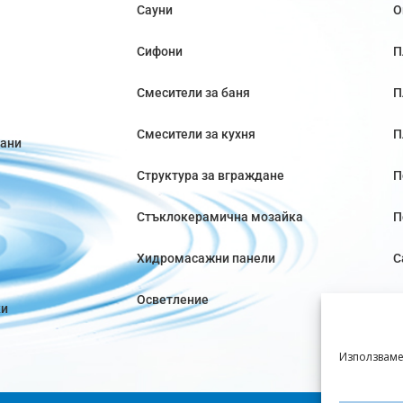
Сауни
О
Сифони
П
Смесители за баня
П
Смесители за кухня
П
вани
Структура за вграждане
П
Стъклокерамична мозайка
П
Хидромасажни панели
С
Осветление
ки
Използваме