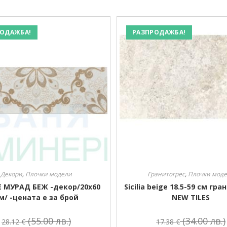
ОДАЖБА!
РАЗПРОДАЖБА!
Декори
,
Плочки модели
Гранитогрес
,
Плочки мод
 МУРАД БЕЖ -декор/20х60
Sicilia beige 18.5-59 см гр
м/ -цената е за брой
NEW TILES
(55.00 лв.)
(34.00 лв.)
28.12
€
17.38
€