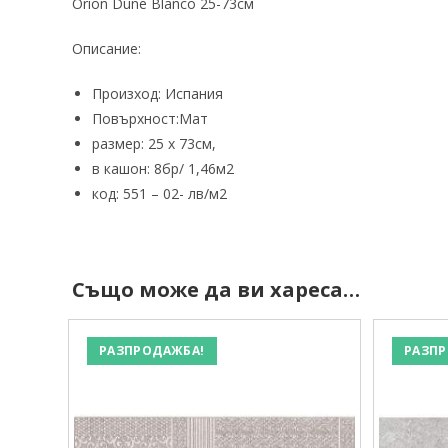
Orion Dune Blanco 25-73см
Описание:
Произход: Испания
Повърхност:Мат
размер: 25 x 73см,
в кашон: 8бр/ 1,46м2
код: 551 – 02- лв/м2
Също може да ви хареса…
РАЗПРОДАЖБА!
РАЗПР