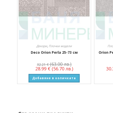
Декори
,
Плочки модели
Пло
Deco Orion Perla 25-73 см
Orion P
(63.00 лв.)
32.21
€
28.99
€
(56.70 лв.)
30
Добавяне в количката