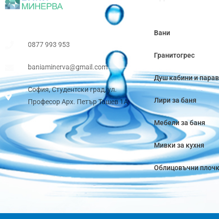
Вани
0877 993 953
Гранитогрес
baniaminerva@gmail.com
Душ кабини и пара
София, Студентски град, ул.
Лири за баня
Професор Арх. Петър Ташев 1А
Мебели за баня
Мивки за кухня
Облицовъчни плоч