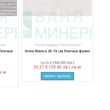
очки
Плочки модели
,
Стенни плочки
 Плочки
Orion Blanco 25-73 см Плочки фаянс
(66.00 лв.)
33.75
€
30.37
€
(59.40 лв.)
кв.м.
.м.
Select options