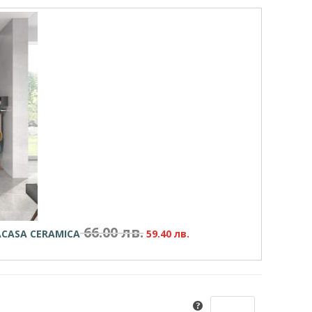
66.00
лв.
RACASA CERAMICA
59
.40
лв.