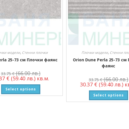
чки модели
,
Стенни плочки
Плочки модели
,
Стенни пл
erla 25-73 см Плочки фаянс
Orion Dune Perla 25-73 см
фаянс
(66.00 лв.)
33.75
€
.37
€
(59.40 лв.)
кв.м.
(66.00 лв.)
33.75
€
30.37
€
(59.40 лв.)
кв
Select options
Select options