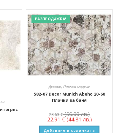
РАЗПРОДАЖБА!
Декори
,
Плочки модели
582-07 Decor Munich Abeho 20-60
Плочки за баня
ели
анитогрес
(56.00 лв.)
28.63
€
22.91
€
(44.81 лв.)
Добавяне в количката