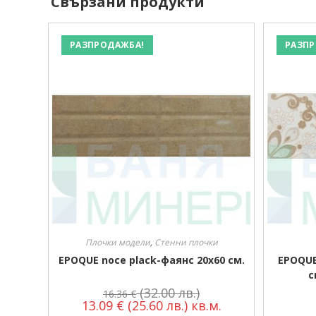
Свързани продукти
РАЗПРОДАЖБА!
РАЗПР
Плочки модели
,
Стенни плочки
EPOQUE noce plack-фаянс 20х60 см.
EPOQUE
с
(32.00 лв.)
16.36
€
13.09
€
(25.60 лв.)
кв.м.