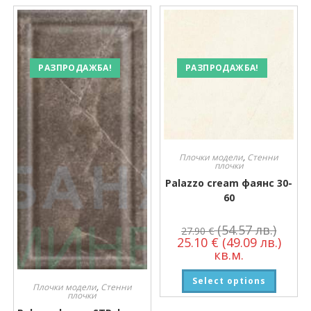
РАЗПРОДАЖБА!
РАЗПРОДАЖБА!
Плочки модели
,
Стенни
плочки
Palazzo cream фаянс 30-
60
(54.57 лв.)
27.90
€
25.10
€
(49.09 лв.)
кв.м.
Select options
Плочки модели
,
Стенни
плочки