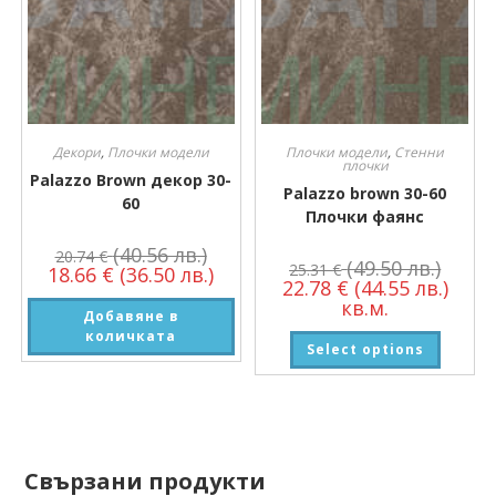
Декори
,
Плочки модели
Плочки модели
,
Стенни
плочки
Palazzo Brown декор 30-
Palazzo brown 30-60
60
Плочки фаянс
(40.56 лв.)
20.74
€
(49.50 лв.)
25.31
€
18.66
€
(36.50 лв.)
22.78
€
(44.55 лв.)
кв.м.
Добавяне в
количката
Select options
Свързани продукти