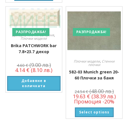
РАЗПРОДАЖБА!
РАЗПРОДАЖБА!
Декори
,
Плочки за кухня
,
Плочки модели
Brika PATCHWORK bar
7.8×23.7 декор
Плочки модели
,
Стенни
(9.00 лв.)
плочки
4.60
€
4.14
€
(8.10 лв.)
582-03 Munich green 20-
60 Плочки за баня
Добавяне в
количката
(48.00 лв.)
24.54
€
19.63
€
(38.39 лв.)
Промоция -20%
Select options