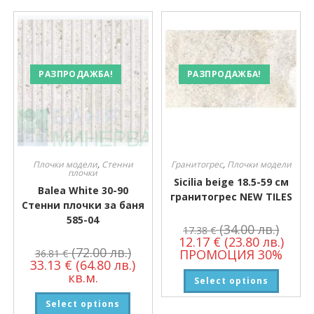
РАЗПРОДАЖБА!
РАЗПРОДАЖБА!
Плочки модели
,
Стенни
Гранитогрес
,
Плочки модели
плочки
Sicilia beige 18.5-59 см
Balea White 30-90
гранитогрес NEW TILES
Стенни плочки за баня
585-04
(34.00 лв.)
17.38
€
12.17
€
(23.80 лв.)
(72.00 лв.)
ПРОМОЦИЯ 30%
36.81
€
33.13
€
(64.80 лв.)
кв.м.
Select options
Select options