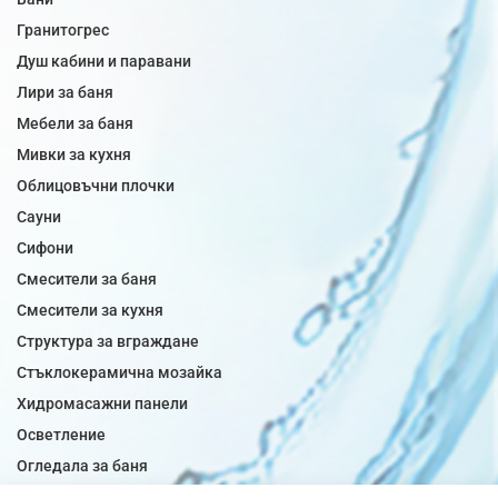
Гранитогрес
Душ кабини и паравани
Лири за баня
Мебели за баня
Мивки за кухня
Облицовъчни плочки
Сауни
Сифони
Смесители за баня
Смесители за кухня
Структура за вграждане
Стъклокерамична мозайка
Хидромасажни панели
Осветление
Огледала за баня
Плочки за баня