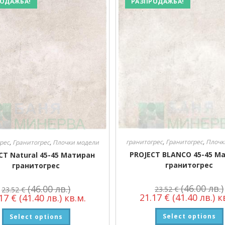
ОДАЖБА!
РАЗПРОДАЖБА!
гранитогрес
,
Гранитогрес
,
Плочк
рес
,
Гранитогрес
,
Плочки модели
PROJECT BLANCO 45-45 М
CT Natural 45-45 Матиран
гранитогрес
гранитогрес
(46.00 лв.)
(46.00 лв.)
23.52
€
23.52
€
21.17
€
(41.40 лв.)
кв
.17
€
(41.40 лв.)
кв.м.
Select options
Select options