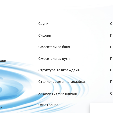
Сауни
О
Сифони
П
Смесители за баня
П
Смесители за кухня
П
вани
Структура за вграждане
П
Стъклокерамична мозайка
П
Хидромасажни панели
С
Осветление
ки