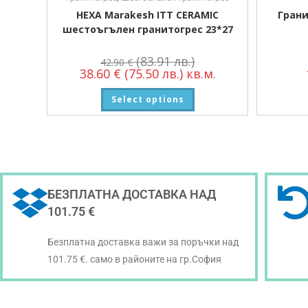
HEXA Marakesh ITT CERAMIC
Грани
шестоъгълен гранитогрес 23*27
(83.91 лв.)
42.90
€
38.60
€
(75.50 лв.)
кв.м.
Select options
БЕЗПЛАТНА ДОСТАВКА НАД
101.75 €
Безплатна доставка важи за поръчки над
101.75 €. само в районите на гр.София