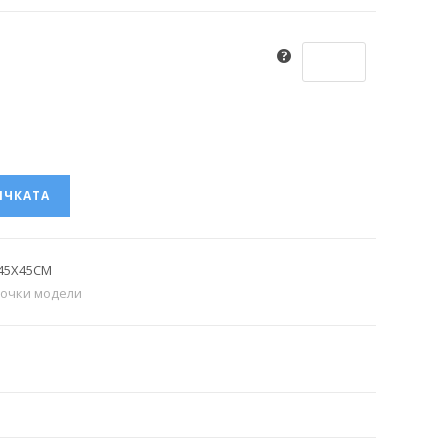
ИЧКАТА
 45X45СМ
очки модели