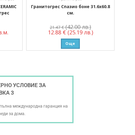
CERAMIC
Гранитогрес Спазио боне 31.6х60.8
грес
см.
(42.00 лв.)
21.47
€
.м.
12.88
€
(25.19 лв.)
Още
РНО УСЛОВИЕ ЗА
ВКА 3
 пълна международна гаранция на
реди за дома.