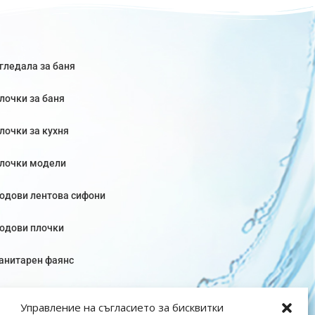
гледала за баня
лочки за баня
лочки за кухня
лочки модели
одови лентова сифони
одови плочки
анитарен фаянс
Управление на съгласието за бисквитки