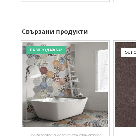
Свързани продукти
РАЗПРОДАЖБА!
OUT O
Гранитогрес
,
Шестоъгълен гранитогрес