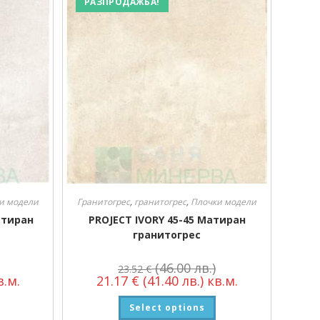
РАЗПРОДАЖБА!
и модели
Гранитогрес
,
гранитогрес
,
Плочки модели
атиран
PROJECT IVORY 45-45 Матиран
гранитогрес
(46.00 лв.)
23.52
€
.м.
21.17
€
(41.40 лв.)
кв.м.
Select options