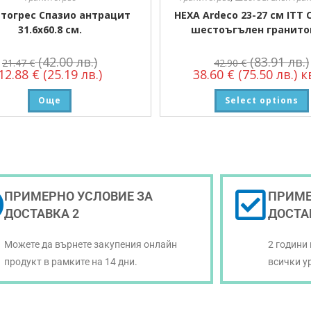
тогрес Спазио антрацит
HEXA Ardeco 23-27 см ITT 
31.6х60.8 см.
шестоъгълен гранито
(42.00 лв.)
(83.91 лв.)
21.47
€
42.90
€
12.88
€
(25.19 лв.)
38.60
€
(75.50 лв.)
кв
Още
Select options
ПРИМЕРНО УСЛОВИЕ ЗА
ПРИМЕ
ДОСТАВКА 2
ДОСТА
Можете да върнете закупения онлайн
2 години
продукт в рамките на 14 дни.
всички у