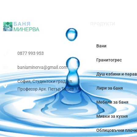
ПРОДУКТИ
Вани
0877 993 953
Гранитогрес
baniaminerva@gmail.com
Душ кабини и пара
София, Студентски град, ул.
Лири за баня
Професор Арх. Петър Ташев 1А
Мебели за баня
Мивки за кухня
Облицовъчни плоч