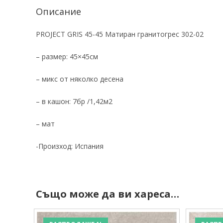
Описание
PROJECT GRIS 45-45 Матиран гранитогрес 302-02
– размер: 45×45см
– микс от няколко десена
– в кашон: 7бр /1,42м2
– мат
-Произход: Испания
Също може да ви хареса…