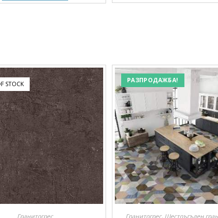
РАЗПРОДАЖБА!
F STOCK
Гранитогрес
Гранитогрес
,
Шестоъгълен гран