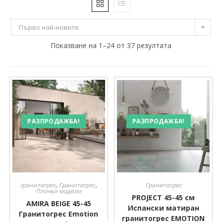
13 €
32 €
Първо най-новите
13
Показване на 1–24 от 37 резултата
18
23
27
32
Производител
Производител
РАЗПРОДАЖБА!
РАЗПРОДАЖБА!
гранитогрес
,
Гранитогрес
,
Гранитогрес
Плочки модели
PROJECT 45-45 см
AMIRA BEIGE 45-45
Испански матиран
Гранитогрес Emotion
гранитогрес EMOTION