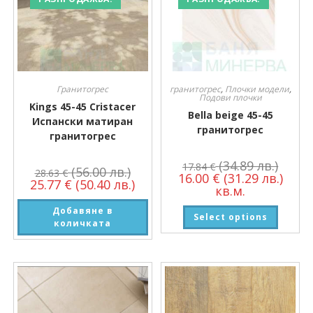
Гранитогрес
гранитогрес
,
Плочки модели
,
Подови плочки
Kings 45-45 Cristacer
Bella beige 45-45
Испански матиран
гранитогрес
гранитогрес
(34.89 лв.)
17.84
€
(56.00 лв.)
28.63
€
16.00
€
(31.29 лв.)
25.77
€
(50.40 лв.)
кв.м.
Добавяне в
Select options
количката