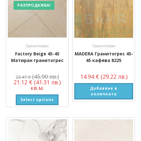
РАЗПРОДАЖБА!
Гранитогрес
Гранитогрес
Factory Beige 45-45
MADERA Гранитогрес 45-
Матиран гранитогрес
45 кафява 8225
(45.90 лв.)
14.94
€
(29.22 лв.)
23.47
€
21.12
€
(41.31 лв.)
кв.м.
Добавяне в
количката
Select options