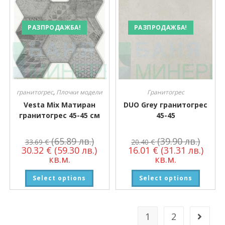
РАЗПРОДАЖБА!
РАЗПРОДАЖБА!
гранитогрес
,
Плочки модели
Гранитогрес
Vesta Mix Матиран
DUO Grey гранитогрес
гранитогрес 45-45 см
45-45
(65.89 лв.)
(39.90 лв.)
33.69
€
20.40
€
30.32
€
(59.30 лв.)
16.01
€
(31.31 лв.)
кв.м.
кв.м.
Select options
Select options
1
2