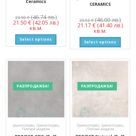
Ceramics
CERAMICS
(46.74 лв.)
23.90
€
(46.00 лв.)
23.52
€
21.50
€
(42.05 лв.)
21.17
€
(41.40 лв.)
кв.м.
кв.м.
Select options
Select options
РАЗПРОДАЖБА!
РАЗПРОДАЖБА!
гранитогрес
,
Гранитогрес
,
Гранитогрес
,
гранитогрес
,
Плочки модели
Плочки модели