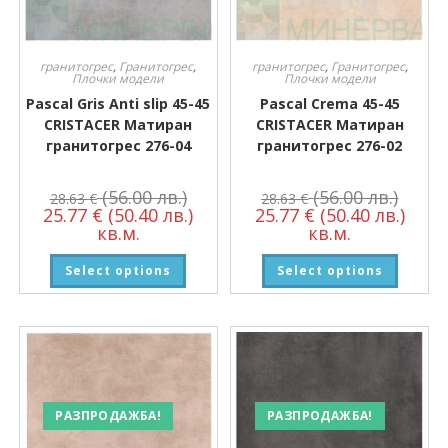
гранитогрес
,
Гранитогрес
,
гранитогрес
,
Гранитогрес
,
Плочки модели
Плочки модели
Pascal Gris Anti slip 45-45
Pascal Crema 45-45
CRISTACER Матиран
CRISTACER Матиран
гранитогрес 276-04
гранитогрес 276-02
(56.00 лв.)
(56.00 лв.)
28.63
€
28.63
€
25.77
€
(50.40 лв.)
25.77
€
(50.40 лв.)
кв.м.
кв.м.
Select options
Select options
РАЗПРОДАЖБА!
РАЗПРОДАЖБА!