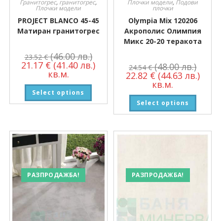
Гранитогрес
,
гранитогрес
,
Плочки модели
,
Подови
Плочки модели
плочки
PROJECT BLANCO 45-45
Olympia Mix 120206
Матиран гранитогрес
Акрополис Олимпия
Микс 20-20 теракота
(46.00 лв.)
23.52
€
21.17
€
(41.40 лв.)
(48.00 лв.)
24.54
€
кв.м.
22.82
€
(44.63 лв.)
кв.м.
Select options
Select options
РАЗПРОДАЖБА!
РАЗПРОДАЖБА!