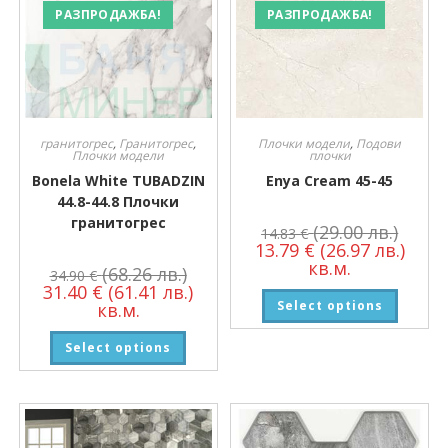
РАЗПРОДАЖБА!
РАЗПРОДАЖБА!
гранитогрес
,
Гранитогрес
,
Плочки модели
,
Подови
Плочки модели
плочки
Bonela White TUBADZIN
Enya Cream 45-45
44.8-44.8 Плочки
гранитогрес
(29.00 лв.)
14.83
€
13.79
€
(26.97 лв.)
кв.м.
(68.26 лв.)
34.90
€
31.40
€
(61.41 лв.)
Select options
кв.м.
Select options