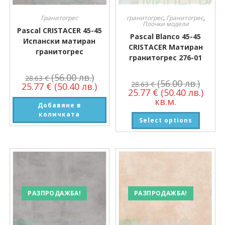
Гранитогрес
гранитогрес
,
Гранитогрес
,
Плочки модели
Pascal CRISTACER 45-45
Pascal Blanco 45-45
Испански матиран
CRISTACER Матиран
гранитогрес
гранитогрес 276-01
(56.00 лв.)
28.63
€
(56.00 лв.)
28.63
€
25.77
€
(50.40 лв.)
25.77
€
(50.40 лв.)
кв.м.
Добавяне в
количката
Select options
РАЗПРОДАЖБА!
РАЗПРОДАЖБА!