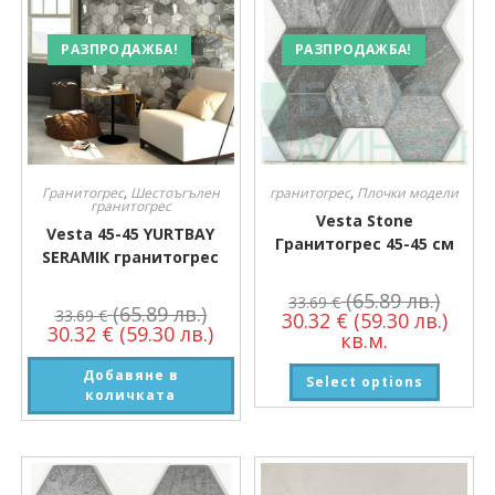
РАЗПРОДАЖБА!
РАЗПРОДАЖБА!
Гранитогрес
,
Шестоъгълен
гранитогрес
,
Плочки модели
гранитогрес
Vesta Stone
Vesta 45-45 YURTBAY
Гранитогрес 45-45 см
SERAMIK гранитогрес
(65.89 лв.)
33.69
€
(65.89 лв.)
33.69
€
30.32
€
(59.30 лв.)
30.32
€
(59.30 лв.)
кв.м.
Добавяне в
Select options
количката