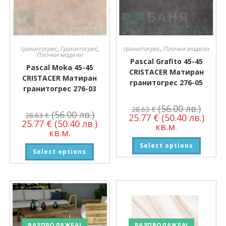
гранитогрес
,
Гранитогрес
,
гранитогрес
,
Плочки модели
Плочки модели
Pascal Grafito 45-45
Pascal Moka 45-45
CRISTACER Матиран
CRISTACER Матиран
гранитогрес 276-05
гранитогрес 276-03
(56.00 лв.)
28.63
€
(56.00 лв.)
28.63
€
25.77
€
(50.40 лв.)
25.77
€
(50.40 лв.)
кв.м.
кв.м.
Select options
Select options
РАЗПРОДАЖБА!
РАЗПРОДАЖБА!