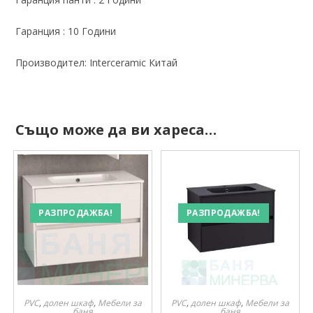
Гаранция : 10 Години
Производител: Interceramic Китай
Също може да ви хареса…
РАЗПРОДАЖБА!
РАЗПРОДАЖБА!
PVC
,
долен шкаф
,
Мебели за
PVC
,
долен шкаф
,
Мебели за
баня
баня