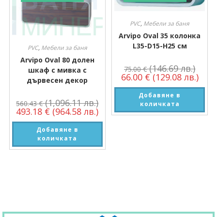
PVC
,
Мебели за баня
Arvipo Oval 35 колонка
L35-D15-H25 см
PVC
,
Мебели за баня
Arvipo Oval 80 долен
(146.69 лв.)
75.00
€
шкаф с мивка с
66.00
€
(129.08 лв.)
дървесен декор
Добавяне в
(1,096.11 лв.)
560.43
€
количката
493.18
€
(964.58 лв.)
Добавяне в
количката