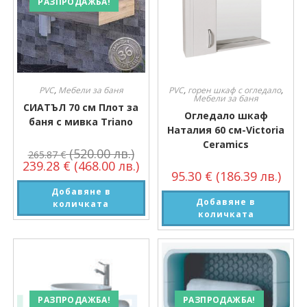
РАЗПРОДАЖБА!
PVC
,
Мебели за баня
PVC
,
горен шкаф с огледало
,
Мебели за баня
СИАТЪЛ 70 см Плот за
Огледало шкаф
баня с мивка Triano
Наталия 60 см-Victoria
Ceramics
(520.00 лв.)
265.87
€
239.28
€
(468.00 лв.)
95.30
€
(186.39 лв.)
Добавяне в
Добавяне в
количката
количката
РАЗПРОДАЖБА!
РАЗПРОДАЖБА!