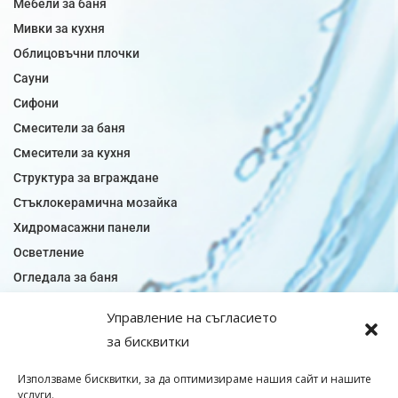
Мебели за баня
Мивки за кухня
Облицовъчни плочки
Сауни
Сифони
Смесители за баня
Смесители за кухня
Структура за вграждане
Стъклокерамична мозайка
Хидромасажни панели
Осветление
Огледала за баня
Плочки за баня
Управление на съгласието
Плочки за кухня
за бисквитки
Плочки модели
Подови лентова сифони
Използваме бисквитки, за да оптимизираме нашия сайт и нашите
услуги.