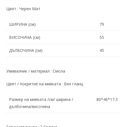
Цвят : Черен Мат
ШИРИНА (см)
79
ВИСОЧИНА (см)
55
ДЪЛБОЧИНА (см)
45
Умивалник / материал : Смола
Цвят / покритие на мивката : Бял гланц
Размер на мивката /см/ ширина /
80*46*17.3
дълбочина/височина
Гаранция панти : 2 Години