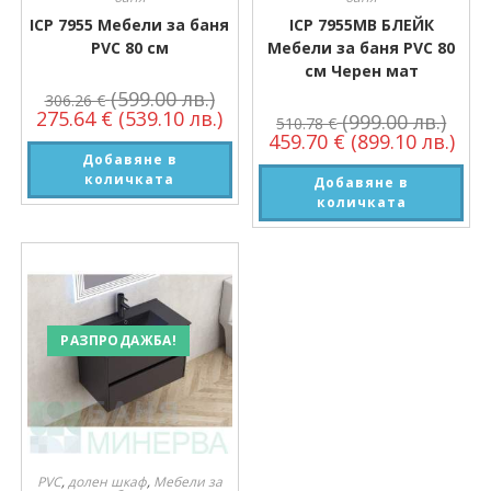
ICP 7955 Мебели за баня
ICP 7955MB БЛЕЙК
PVC 80 см
Мебели за баня PVC 80
см Черен мат
(599.00 лв.)
306.26
€
275.64
€
(539.10 лв.)
(999.00 лв.)
510.78
€
459.70
€
(899.10 лв.)
Добавяне в
количката
Добавяне в
количката
РАЗПРОДАЖБА!
PVC
,
долен шкаф
,
Мебели за