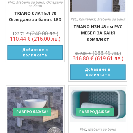
PVC
,
Мебели за баня
,
Огледала
за баня
TRIANO СИАТЪЛ 70
PVC
,
Комплект
,
Мебели за баня
Огледало за баня с LED
TRIANO ИЗИ 45 см PVC
(240.00 лв.)
МЕБЕЛ ЗА БАНЯ
122.71
€
110.44
€
(216.00 лв.)
комплект
Добавяне в
(688.45 лв.)
352.00
€
количката
316.80
€
(619.61 лв.)
Добавяне в
количката
РАЗПРОДАЖБА!
РАЗПРОДАЖБА!
PVC
,
Мебели за баня