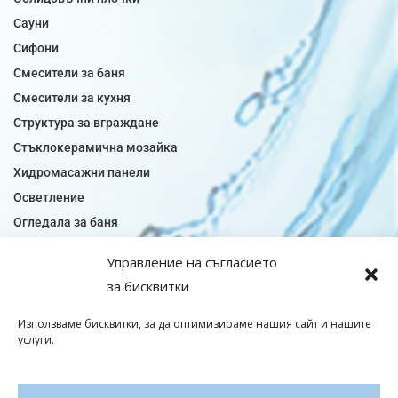
Сауни
Сифони
Смесители за баня
Смесители за кухня
Структура за вграждане
Стъклокерамична мозайка
Хидромасажни панели
Осветление
Огледала за баня
Плочки за баня
Управление на съгласието
Плочки за кухня
за бисквитки
Плочки модели
Подови лентова сифони
Използваме бисквитки, за да оптимизираме нашия сайт и нашите
услуги.
Подови плочки
Санитарен фаянс