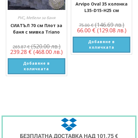
Arvipo Oval 35 колонка
L35-D15-H25 см
PVC
,
Мебели за баня
(146.69 лв.)
75.00
€
СИАТЪЛ 70 см Плот за
66.00
€
(129.08 лв.)
баня с мивка Triano
Добавяне в
(520.00 лв.)
265.87
€
количката
239.28
€
(468.00 лв.)
Добавяне в
количката
БЕЗПЛАТНА ДОСТАВКА НАД 101.75 €