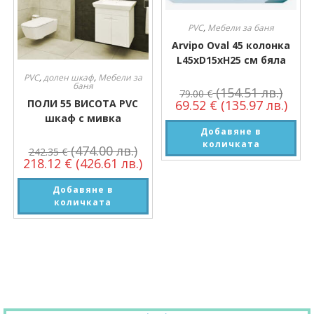
PVC
,
Мебели за баня
Arvipo Oval 45 колонка
L45xD15xH25 см бяла
PVC
,
долен шкаф
,
Мебели за
баня
(154.51 лв.)
79.00
€
69.52
€
(135.97 лв.)
ПОЛИ 55 ВИСОТА PVC
шкаф с мивка
Добавяне в
количката
(474.00 лв.)
242.35
€
218.12
€
(426.61 лв.)
Добавяне в
количката