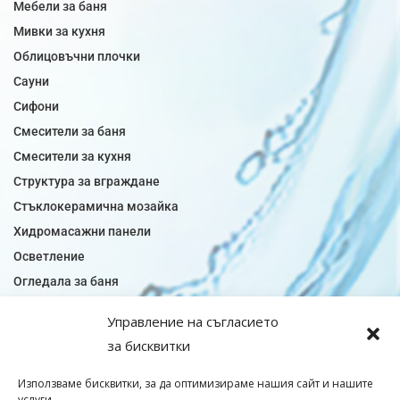
Мебели за баня
Мивки за кухня
Облицовъчни плочки
Сауни
Сифони
Смесители за баня
Смесители за кухня
Структура за вграждане
Стъклокерамична мозайка
Хидромасажни панели
Осветление
Огледала за баня
Плочки за баня
Управление на съгласието
Плочки за кухня
за бисквитки
Плочки модели
Подови лентова сифони
Използваме бисквитки, за да оптимизираме нашия сайт и нашите
услуги.