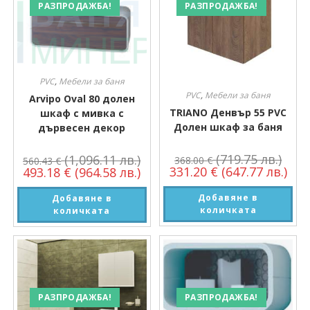
РАЗПРОДАЖБА!
РАЗПРОДАЖБА!
PVC
,
Мебели за баня
PVC
,
Мебели за баня
Arvipo Oval 80 долен
TRIANO Денвър 55 PVC
шкаф с мивка с
Долен шкаф за баня
дървесен декор
(719.75 лв.)
(1,096.11 лв.)
368.00
€
560.43
€
331.20
€
(647.77 лв.)
493.18
€
(964.58 лв.)
Добавяне в
Добавяне в
количката
количката
РАЗПРОДАЖБА!
РАЗПРОДАЖБА!