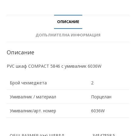
ОПИСАНИЕ
ДОПЪЛНИТЕЛНА ИНФОРМАЦИЯ
Описание
PVC шкаф COMPACT 5846 с умивалник 6036W
Брой чекмеджета
2
Умивалник / материал
Порцелан
Умивалник/арт. номер
6036W
ОБЩ РАЗМЕР (см) Ш*В*Д
34*47*58.5