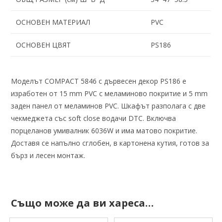
ОСНОВЕН МАТЕРИАЛ
PVC
ОСНОВЕН ЦВЯТ
PS186
Моделът COMPACT 5846 с дървесен декор PS186 е
изработен от 15 mm PVC с меламиново покритие и 5 mm
заден панел от меламинов PVC. Шкафът разполага с две
чекмеджета със soft close водачи DTC. Включва
порцеланов умивалник 6036W и има матово покритие.
Доставя се напълно сглобен, в картонена кутия, готов за
бърз и лесен монтаж.
Също може да ви хареса…