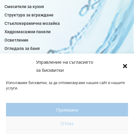
Смесители за кухня
Структура за вграждане
Стъклокерамична мозайка
Хидромасажни панели
Осветление
Огледала за баня
Плочки за баня
Управление на съгласието
Плочки за кухня
за бисквитки
Плочки модели
Подови лентова сифони
Използваме бисквитки, за да оптимизираме нашия сайт и нашите
услуги.
Подови плочки
Санитарен фаянс
Приемане
© Copyright 2026|baniaminerva
Отказ
Политика за поверителност
|
Общи условия