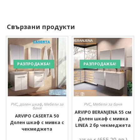
Свързани продукти
РАЗПРОДАЖБА!
РАЗПРОДАЖБА!
PVC
,
долен шкаф
,
Мебели за
PVC
,
Мебели за баня
баня
ARVIPO BERANJENA 55 см
ARVIPO CASERTA 50
Долен шкаф с мивка
Долен шкаф с мивка с
LINEA 2 бр чекмеджета
чекмеджета
(655.20 лв.)