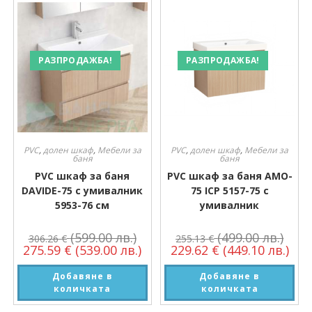
РАЗПРОДАЖБА!
РАЗПРОДАЖБА!
PVC
,
долен шкаф
,
Мебели за
PVC
,
долен шкаф
,
Мебели за
баня
баня
PVC шкаф за баня
PVC шкаф за баня AMO-
DAVIDE-75 с умивалник
75 ICP 5157-75 с
5953-76 см
умивалник
(599.00 лв.)
(499.00 лв.)
306.26
€
255.13
€
275.59
€
(539.00 лв.)
229.62
€
(449.10 лв.)
Добавяне в
Добавяне в
количката
количката