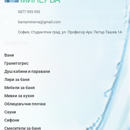
0877 993 953
baniaminerva@gmail.com
София, Студентски град, ул. Професор Арх. Петър Ташев 1А
ПРОДУКТИ
Вани
Гранитогрес
Душ кабини и паравани
Лири за баня
Мебели за баня
Мивки за кухня
Облицовъчни плочки
Сауни
Сифони
Смесители за баня