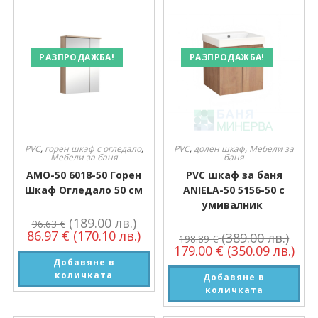
РАЗПРОДАЖБА!
РАЗПРОДАЖБА!
PVC
,
горен шкаф с огледало
,
PVC
,
долен шкаф
,
Мебели за
Мебели за баня
баня
AMO-50 6018-50 Горен
PVC шкаф за баня
Шкаф Огледало 50 см
ANIELA-50 5156-50 с
умивалник
(189.00 лв.)
96.63
€
86.97
€
(170.10 лв.)
(389.00 лв.)
198.89
€
179.00
€
(350.09 лв.)
Добавяне в
количката
Добавяне в
количката