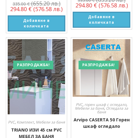
335.00
€
(655.20 лв.)
335.00
€
294.80
€
(576.58 лв.)
294.80
€
(576.58 лв.)
Добавяне в
Добавяне в
количката
количката
РАЗПРОДАЖБА!
РАЗПРОДАЖБА!
PVC
,
горен шкаф с огледало
,
Мебели за баня
,
Огледала за
баня
Arvipo CASERTA 50 Горен
PVC
,
Комплект
,
Мебели за баня
шкаф огледало
TRIANO ИЗИ 45 см PVC
МЕБЕЛ ЗА БАНЯ