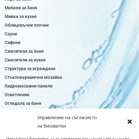
Мебели за баня
Мивки за кухня
Облицовъчни плочки
Сауни
Сифони
Смесители за баня
Смесители за кухня
Структура за вграждане
Стъклокерамична мозайка
Хидромасажни панели
Осветление
Огледала за баня
Плочки за баня
Управление на съгласието
Плочки за кухня
за бисквитки
Плочки модели
Подови лентова сифони
Използваме бисквитки, за да оптимизираме нашия сайт и нашите