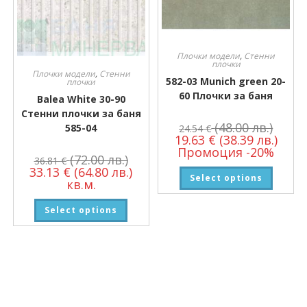
Плочки модели
,
Стенни
плочки
Плочки модели
,
Стенни
582-03 Munich green 20-
плочки
60 Плочки за баня
Balea White 30-90
Стенни плочки за баня
(48.00 лв.)
585-04
24.54
€
19.63
€
(38.39 лв.)
Промоция -20%
(72.00 лв.)
36.81
€
33.13
€
(64.80 лв.)
Select options
кв.м.
Select options