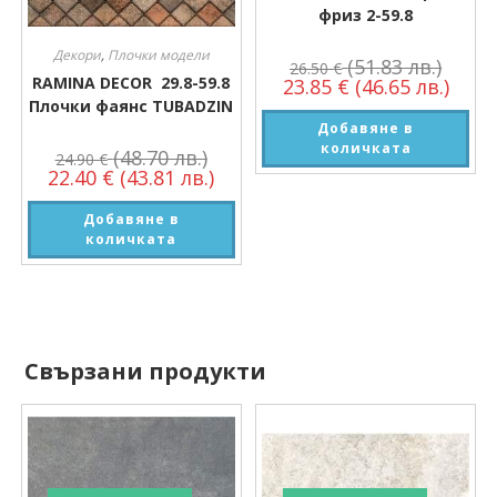
фриз 2-59.8
Декори
,
Плочки модели
(51.83 лв.)
26.50
€
RAMINA DECOR 29.8-59.8
23.85
€
(46.65 лв.)
Плочки фаянс TUBADZIN
Добавяне в
количката
(48.70 лв.)
24.90
€
22.40
€
(43.81 лв.)
Добавяне в
количката
Свързани продукти