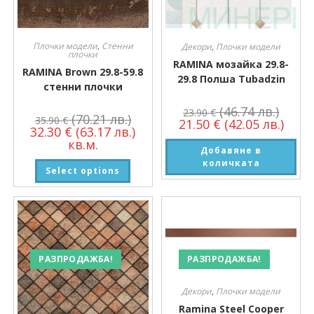
Плочки модели
,
Стенни
Декори
,
Плочки модели
плочки
RAMINA мозайка 29.8-
RAMINA Brown 29.8-59.8
29.8 Полша Tubadzin
стенни плочки
(46.74 лв.)
23.90
€
(70.21 лв.)
35.90
€
21.50
€
(42.05 лв.)
32.30
€
(63.17 лв.)
кв.м.
Добавяне в
количката
Select options
РАЗПРОДАЖБА!
РАЗПРОДАЖБА!
Декори
,
Плочки модели
Ramina Steel Cooper