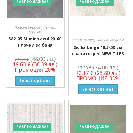
РАЗПРОДАЖБА!
РАЗПРОДАЖБА!
Плочки модели
,
Стенни
плочки
582-05 Munich azul 20-60
Гранитогрес
,
Плочки модели
Плочки за баня
Sicilia beige 18.5-59 см
гранитогрес NEW TILES
(48.00 лв.)
24.54
€
19.63
€
(38.39 лв.)
(34.00 лв.)
17.38
€
Промоция-20%
12.17
€
(23.80 лв.)
ПРОМОЦИЯ 30%
Select options
Select options
РАЗПРОДАЖБА!
РАЗПРОДАЖБА!