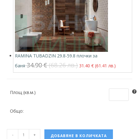
RAMINA TUBADZIN 29.8-59.8 плочки за
34.90
€
(68.26 лв.)
баня
31.40
€
(61.41 лв.)
Площ (кв.м.)
Общо:
-
+
ДОБАВЯНЕ В КОЛИЧКАТА