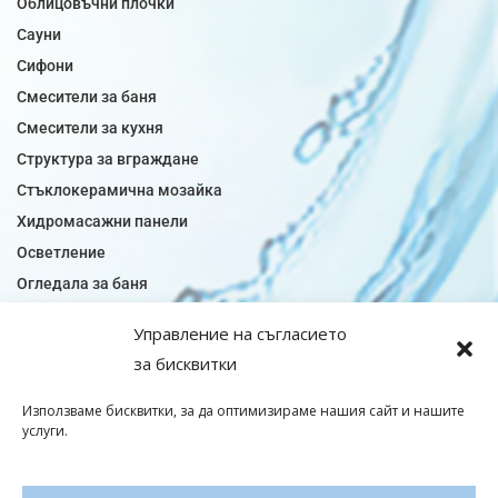
Облицовъчни плочки
Сауни
Сифони
Смесители за баня
Смесители за кухня
Структура за вграждане
Стъклокерамична мозайка
Хидромасажни панели
Осветление
Огледала за баня
Плочки за баня
Управление на съгласието
Плочки за кухня
за бисквитки
Плочки модели
Подови лентова сифони
Използваме бисквитки, за да оптимизираме нашия сайт и нашите
услуги.
Подови плочки
Санитарен фаянс