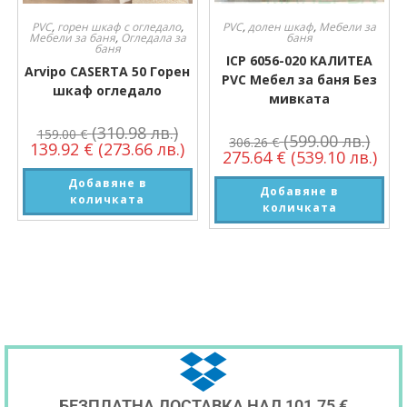
PVC
,
горен шкаф с огледало
,
PVC
,
долен шкаф
,
Мебели за
Мебели за баня
,
Огледала за
баня
баня
ICP 6056-020 КАЛИТЕА
Arvipo CASERTA 50 Горен
PVC Мебел за баня Без
шкаф огледало
мивката
(310.98 лв.)
159.00
€
(599.00 лв.)
306.26
€
139.92
€
(273.66 лв.)
275.64
€
(539.10 лв.)
Добавяне в
Добавяне в
количката
количката
БЕЗПЛАТНА ДОСТАВКА НАД 101.75 €