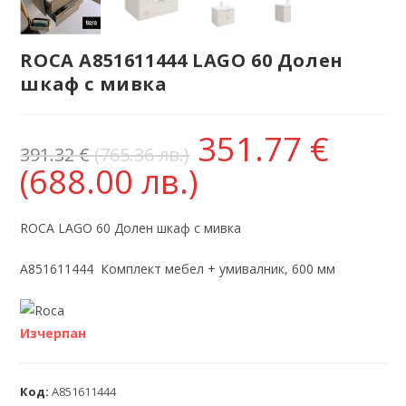
ROCA A851611444 LAGO 60 Долен
шкаф с мивка
351.77
€
391.32
€
(765.36 лв.)
(688.00 лв.)
ROCA LAGO 60 Долен шкаф с мивка
А851611444 Комплект мебел + умивалник, 600 мм
Изчерпан
Код:
А851611444