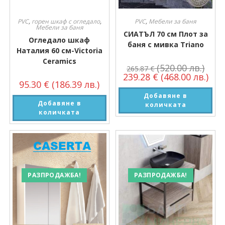
PVC
,
горен шкаф с огледало
,
PVC
,
Мебели за баня
Мебели за баня
СИАТЪЛ 70 см Плот за
Огледало шкаф
баня с мивка Triano
Наталия 60 см-Victoria
Ceramics
(520.00 лв.)
265.87
€
239.28
€
(468.00 лв.)
95.30
€
(186.39 лв.)
Добавяне в
Добавяне в
количката
количката
РАЗПРОДАЖБА!
РАЗПРОДАЖБА!