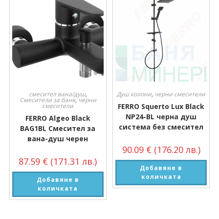
смесител вана/душ
,
Душ колони
,
черни смесители
Смесители за баня
,
черни
смесители
FERRO Squerto Lux Black
NP24-BL черна душ
FERRO Algeo Black
система без смесител
BAG1BL Смесител за
вана-душ черен
90.09
€
(176.20 лв.)
87.59
€
(171.31 лв.)
Добавяне в
количката
Добавяне в
количката