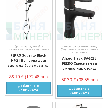
Душ колони
,
тръбни
смесител за умивалник
,
окачвания
,
черни смесители
Смесители за баня
,
черни
смесители
FERRO Squerto Black
Algeo Black BAG2BL
NP21-BL черна душ
FERRO Смесител за
система без смесител
умивалник стоящ
88.19
€
(172.48 лв.)
50.39
€
(98.55 лв.)
Добавяне в
Добавяне в
количката
количката