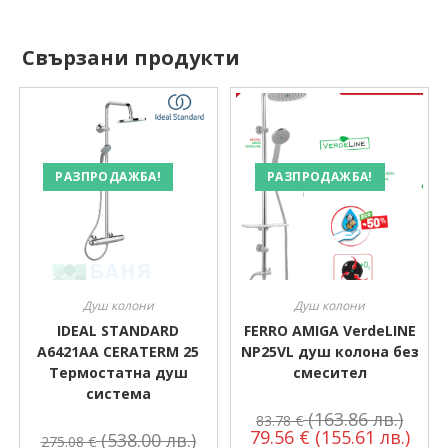
Свързани продукти
РАЗПРОДАЖБА!
РАЗПРОДАЖБА!
Душ колони
Душ колони
IDEAL STANDARD
FERRO AMIGA VerdeLINE
A6421AA CERATERM 25
NP25VL душ колона без
Термостатна душ
смесител
система
(163.86 лв.)
83.78
€
79.56
€
(155.61 лв.)
(538.00 лв.)
275.08
€