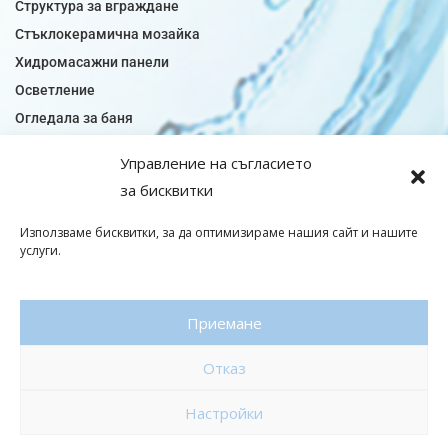
Структура за вграждане
Стъклокерамична мозайка
Хидромасажни панели
Осветление
Огледала за баня
Плочки за баня
Управление на съгласието
Плочки за кухня
за бисквитки
Плочки модели
Подови лентова сифони
Използваме бисквитки, за да оптимизираме нашия сайт и нашите
услуги.
Подови плочки
Санитарен фаянс
Приемане
© Copyright 2026|baniaminerva
Отказ
Политика за поверителност
|
Общи условия
Изработка на онлайн магазин
–
WebsiteBuilderBG
Настройки