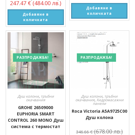
247.47
€
(484.00 лв.)
Добавяне в
количката
Добавяне в
количката
РАЗПРОДАЖБА!
РАЗПРОДАЖБА!
Душ колони
,
тръбни
Душ колони
,
тръбни
окачвания
окачвания
,
Хидромасажни
панели
GROHE 26509000
Roca Victoria А5А9725C00
EUPHORIA SMART
Душ колона
CONTROL 260 MONO Душ
система с термостат
(678.00 лв.)
346.66
€