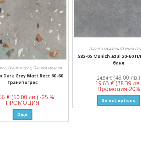
Плочки модели
,
Стенни пл
582-05 Munich azul 20-60 П
баня
рес
,
Гранитогрес
,
Плочки модели
o Dark Grey Matt Rect 60-60
(48.00 лв.)
24.54
€
Гранитогрес
19.63
€
(38.39 лв.
Промоция-20%
.56
€
(50.00 лв.)
-25 %
Select options
ПРОМОЦИЯ
Още