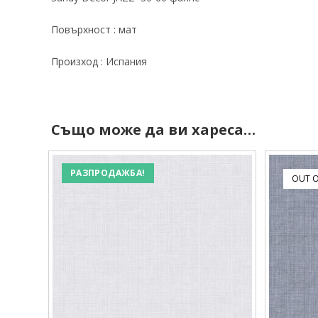
Повърхност : мат
Произход : Испания
Също може да ви хареса…
РАЗПРОДАЖБА!
OUT O