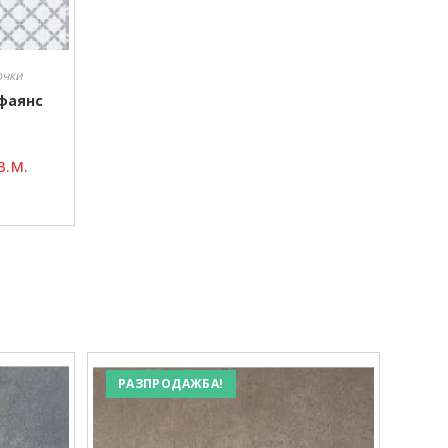
очки
 фаянс
.м.
РАЗПРОДАЖБА!