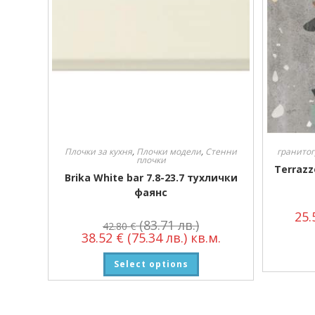
Плочки за кухня
,
Плочки модели
,
Стенни
гранитог
плочки
Terrazz
Brika White bar 7.8-23.7 тухлички
фаянс
25
(83.71 лв.)
42.80
€
38.52
€
(75.34 лв.)
кв.м.
Select options