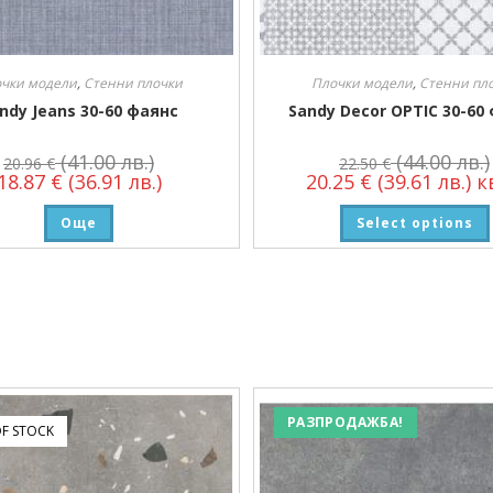
чки модели
,
Стенни плочки
Плочки модели
,
Стенни пл
ndy Jeans 30-60 фаянс
Sandy Decor OPTIC 30-60
(41.00 лв.)
(44.00 лв.)
20.96
€
22.50
€
18.87
€
(36.91 лв.)
20.25
€
(39.61 лв.)
кв
Още
Select options
РАЗПРОДАЖБА!
F STOCK