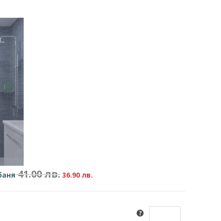
41.00
лв.
баня
36
.90
лв.