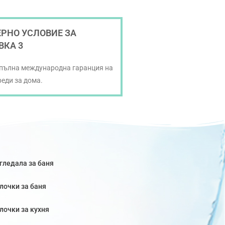
РНО УСЛОВИЕ ЗА
ВКА 3
 пълна международна гаранция на
реди за дома.
гледала за баня
лочки за баня
лочки за кухня