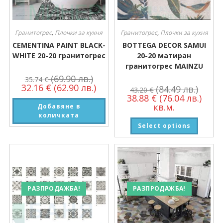
Гранитогрес
,
Плочки за кухня
Гранитогрес
,
Плочки за кухня
CEMENTINA PAINT BLACK-
BOTTEGA DECOR SAMUI
WHITE 20-20 гранитогрес
20-20 матиран
гранитогрес MAINZU
(69.90 лв.)
35.74
€
32.16
€
(62.90 лв.)
(84.49 лв.)
43.20
€
38.88
€
(76.04 лв.)
кв.м.
Добавяне в
количката
Select options
РАЗПРОДАЖБА!
РАЗПРОДАЖБА!