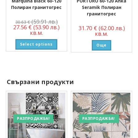
Marquina Black 60-120
PORTORO 60-120 Anka
Полиран гранитогрес
Seramik Полиран
гранитогрес
(59.91 лв.)
30.63
€
27.56
€
(53.90 лв.)
31.70
€
(62.00 лв.)
кв.м.
кв.м.
Select options
Още
Свързани продукти
РАЗПРОДАЖБА!
РАЗПРОДАЖБА!