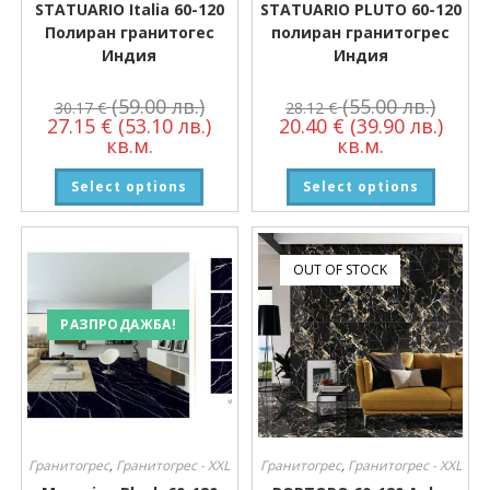
STATUARIO Italia 60-120
STATUARIO PLUTO 60-120
Полиран гранитогес
полиран гранитогрес
Индия
Индия
(59.00 лв.)
(55.00 лв.)
30.17
€
28.12
€
27.15
€
(53.10 лв.)
20.40
€
(39.90 лв.)
кв.м.
кв.м.
Select options
Select options
OUT OF STOCK
РАЗПРОДАЖБА!
Гранитогрес
,
Гранитогрес - XXL
Гранитогрес
,
Гранитогрес - XXL