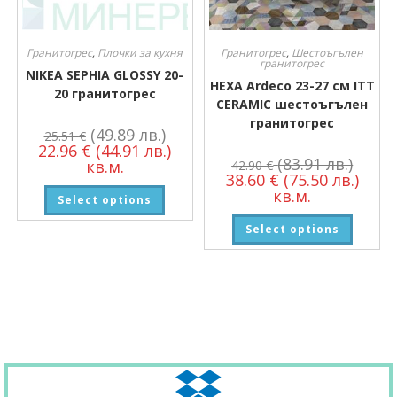
Гранитогрес
,
Плочки за кухня
Гранитогрес
,
Шестоъгълен
гранитогрес
NIKEA SEPHIA GLOSSY 20-
HEXA Ardeco 23-27 см ITT
20 гранитогрес
CERAMIC шестоъгълен
гранитогрес
(49.89 лв.)
25.51
€
22.96
€
(44.91 лв.)
(83.91 лв.)
кв.м.
42.90
€
38.60
€
(75.50 лв.)
кв.м.
Select options
Select options