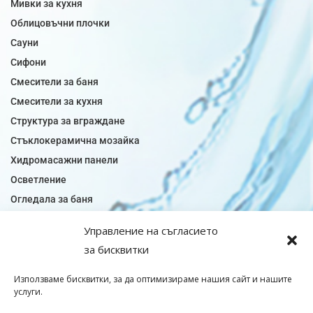
Мивки за кухня
Облицовъчни плочки
Сауни
Сифони
Смесители за баня
Смесители за кухня
Структура за вграждане
Стъклокерамична мозайка
Хидромасажни панели
Осветление
Огледала за баня
Плочки за баня
Управление на съгласието
Плочки за кухня
за бисквитки
Плочки модели
Подови лентова сифони
Използваме бисквитки, за да оптимизираме нашия сайт и нашите
услуги.
Подови плочки