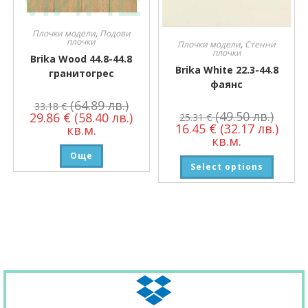
Плочки модели
,
Подови
плочки
Плочки модели
,
Стенни
плочки
Brika Wood 44.8-44.8
Brika White 22.3-44.8
гранитогрес
фаянс
(64.89 лв.)
33.18
€
(49.50 лв.)
29.86
€
(58.40 лв.)
25.31
€
16.45
€
(32.17 лв.)
кв.м.
кв.м.
Още
Select options