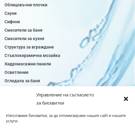
Облицовъчни плочки
Сауни
Сифони
Смесители за баня
Смесители за кухня
Структура за вграждане
Стъклокерамична мозайка
Хидромасажни панели
Осветление
Огледала за баня
Плочки за баня
Управление на съгласието
Плочки за кухня
за бисквитки
Плочки модели
Подови лентова сифони
Използваме бисквитки, за да оптимизираме нашия сайт и нашите
услуги.
Подови плочки
Санитарен фаянс