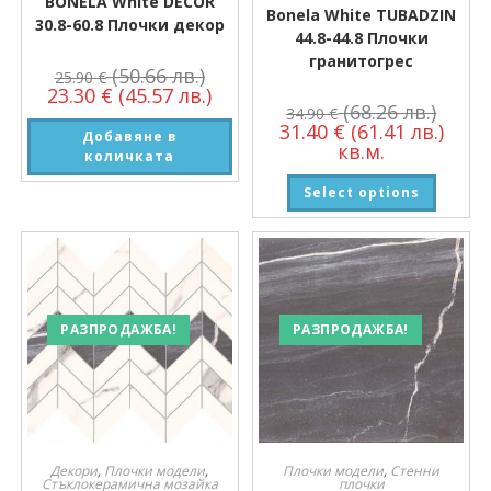
BONELA White DECOR
Bonela White TUBADZIN
30.8-60.8 Плочки декор
44.8-44.8 Плочки
гранитогрес
(50.66 лв.)
25.90
€
23.30
€
(45.57 лв.)
(68.26 лв.)
34.90
€
31.40
€
(61.41 лв.)
Добавяне в
кв.м.
количката
Select options
РАЗПРОДАЖБА!
РАЗПРОДАЖБА!
Декори
,
Плочки модели
,
Плочки модели
,
Стенни
Стъклокерамична мозайка
плочки