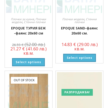
Плочки за кухня
,
Плочки
Плочки модели
,
Стенни
модели
,
Стенни плочки
плочки
EPOQUE ТУРИЯ БЕЖ
EPOQUE SAND-фаянс
-фаянс 20х60 см
20х60 см.
(52.00 лв.)
14.83
€
(29.00 лв.)
26.59
€
21.27
€
(41.60 лв.)
кв.м.
кв.м.
Select options
Select options
OUT OF STOCK
РАЗПРОДАЖБА!