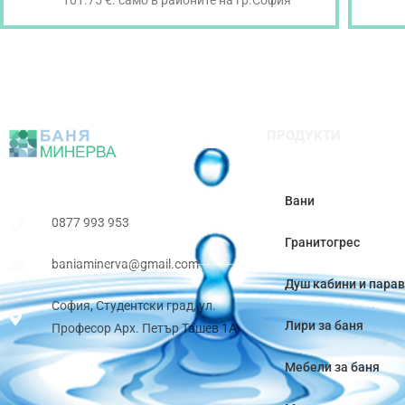
101.75 €. само в районите на гр.София
ПРОДУКТИ
Вани
0877 993 953
Гранитогрес
baniaminerva@gmail.com
Душ кабини и пара
София, Студентски град, ул.
Лири за баня
Професор Арх. Петър Ташев 1А
Мебели за баня