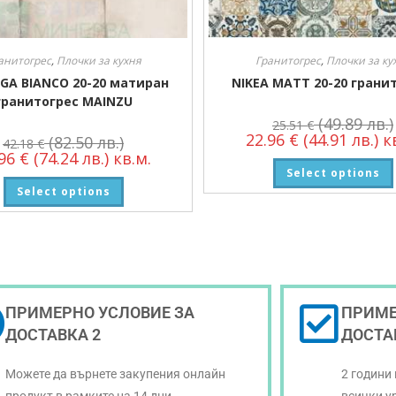
анитогрес
,
Плочки за кухня
Гранитогрес
,
Плочки за ку
GA BIANCO 20-20 матиран
NIKEA MATT 20-20 грани
гранитогрес MAINZU
(49.89 лв.)
25.51
€
22.96
€
(44.91 лв.)
кв
(82.50 лв.)
42.18
€
.96
€
(74.24 лв.)
кв.м.
Select options
Select options
ПРИМЕРНО УСЛОВИЕ ЗА
ПРИМЕ
ДОСТАВКА 2
ДОСТА
Можете да върнете закупения онлайн
2 години