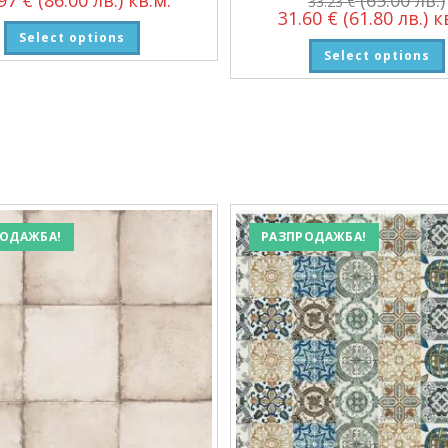
33.23
€
31.60
€
(61.80 лв.)
кв
Select options
Select options
ОДАЖБА!
РАЗПРОДАЖБА!