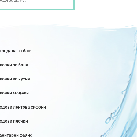
реди за дома.
гледала за баня
лочки за баня
лочки за кухня
лочки модели
одови лентова сифони
одови плочки
анитарен фаянс