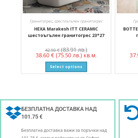
Гранитогрес
,
Шестоъгълен гранитогрес
Гр
HEXA Marakesh ITT CERAMIC
BOTTE
шестоъгълен гранитогрес 23*27
(83.91 лв.)
42.90
€
38.60
€
(75.50 лв.)
кв.м.
37
Select options
БЕЗПЛАТНА ДОСТАВКА НАД
101.75 €
Безплатна доставка важи за поръчки над