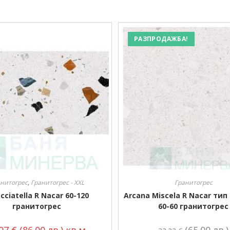
РАЗПРОДАЖБА!
нитогрес
,
Гранитогрес - XXL
Гранитогрес
cciatella R Nacar 60-120
Arcana Miscela R Nacar тип
гранитогрес
60-60 гранитогрес
.97
€
(86.00 лв.)
кв.м.
(65.00 лв.)