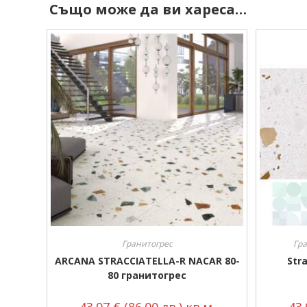
Също може да ви хареса…
Гранитогрес
Гра
ARCANA STRACCIATELLA-R NACAR 80-
Stra
80 гранитогрес
43.97
€
(86.00 лв.)
кв.м.
43