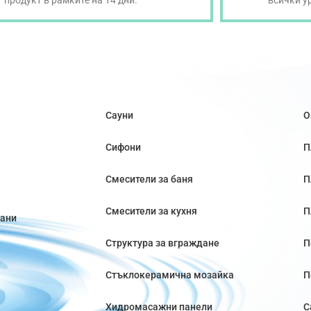
продукт в рамките на 14 дни.
всички у
Сауни
О
Сифони
П
Смесители за баня
П
Смесители за кухня
П
вани
Структура за вграждане
П
Стъклокерамична мозайка
П
Хидромасажни панели
С