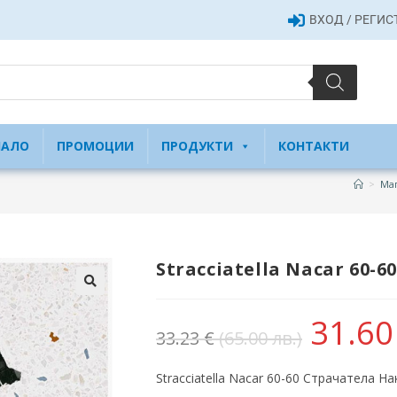
ВХОД / РЕГИ
ЧАЛО
ПРОМОЦИИ
ПРОДУКТИ
КОНТАКТИ
>
Маг
Stracciatella Nacar 60-6
31.6
33.23
€
(65.00 лв.)
Stracciatella Nacar 60-60 Страчатела На