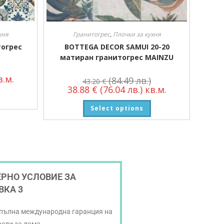
хня
Гранитогрес
,
Плочки за кухня
тогрес
BOTTEGA DECOR SAMUI 20-20
матиран гранитогрес MAINZU
.м.
(84.49 лв.)
43.20
€
38.88
€
(76.04 лв.)
кв.м.
Select options
РНО УСЛОВИЕ ЗА
ВКА 3
 пълна международна гаранция на