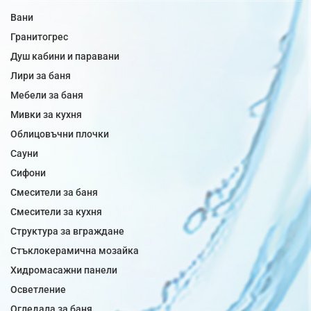
Вани
Гранитогрес
Душ кабини и паравани
Лири за баня
Мебели за баня
Мивки за кухня
Облицовъчни плочки
Сауни
Сифони
Смесители за баня
Смесители за кухня
Структура за вграждане
Стъклокерамична мозайка
Хидромасажни панели
Осветление
Огледала за баня