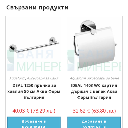
Свързани продукти
Aquaform
,
Аксесоари за баня
Aquaform
,
Аксесоари за баня
IDEAL 1250 пръчка за
IDEAL 1403 WC хартия
хавлия 50 см Аква Форм
държач с капак Аква
България
Форм България
40.03
€
(78.29 лв.)
32.62
€
(63.80 лв.)
Добавяне в
Добавяне в
количката
количката