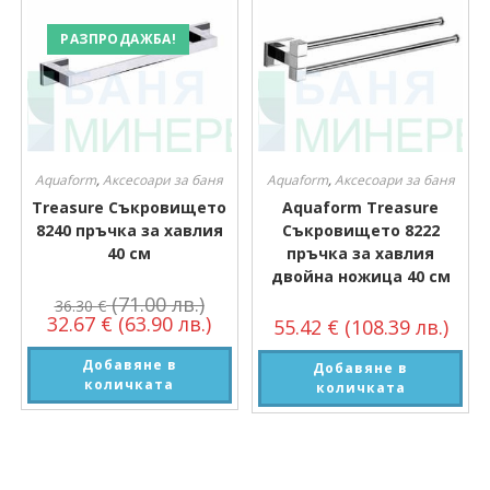
РАЗПРОДАЖБА!
Aquaform
,
Аксесоари за баня
Aquaform
,
Аксесоари за баня
Treasure Съкровището
Aquaform Treasure
8240 пръчка за хавлия
Съкровището 8222
40 см
пръчка за хавлия
двойна ножица 40 см
(71.00 лв.)
36.30
€
32.67
€
(63.90 лв.)
55.42
€
(108.39 лв.)
Добавяне в
Добавяне в
количката
количката