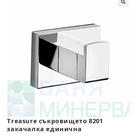
Treasure съкровището 8201
закачалка единична