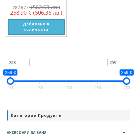
(562.63 лв.)
287.67
€
258.90
€
(506.36 лв.)
Добавяне в
количката
258 €
259 €
258
258
259
259
259
Категории Продукти
АКСЕСОАРИ ЗА БАНЯ