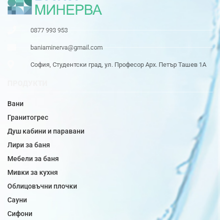
0877 993 953
baniaminerva@gmail.com
София, Студентски град, ул. Професор Арх. Петър Ташев 1А
ПРОДУКТИ
Вани
Гранитогрес
Душ кабини и паравани
Лири за баня
Мебели за баня
Мивки за кухня
Облицовъчни плочки
Сауни
Сифони