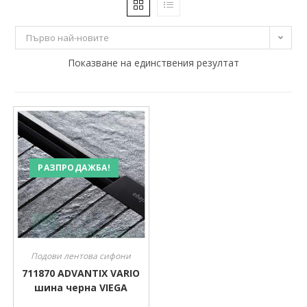
258 €
259 €
Първо най-новите
258
258
Показване на единствения резултат
259
259
259
РАЗПРОДАЖБА!
Подови лентова сифони
711870 ADVANTIX VARIO
шина черна VIEGA