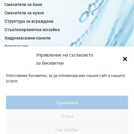
Смесители за баня
Смесители за кухня
Структура за вграждане
Стъклокерамична мозайка
Хидромасажни панели
Осветление
Управление на съгласието
Огледала за баня
за бисквитки
Плочки за баня
Плочки за кухня
Използваме бисквитки, за да оптимизираме нашия сайт и нашите
Плочки модели
услуги.
Подови лентова сифони
Подови плочки
Приемане
Санитарен фаянс
Отказ
© Copyright 2026|baniaminerva
Настройки
Политика за поверителност
|
Общи условия