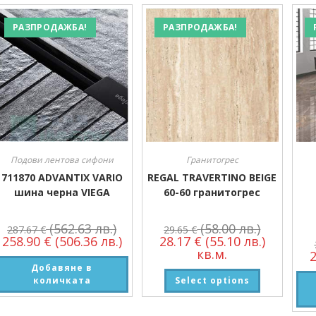
Размер
РАЗПРОДАЖБА!
РАЗПРОДАЖБА!
Размер
Подови лентова сифони
Гранитогрес
711870 ADVANTIX VARIO
REGAL TRAVERTINO BEIGE
шина черна VIEGA
60-60 гранитогрес
(562.63 лв.)
(58.00 лв.)
287.67
€
29.65
€
258.90
€
(506.36 лв.)
28.17
€
(55.10 лв.)
кв.м.
Добавяне в
количката
Select options