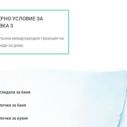
РНО УСЛОВИЕ ЗА
ВКА 3
 пълна международна гаранция на
реди за дома.
гледала за баня
лочки за баня
лочки за кухня