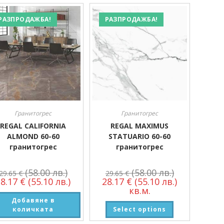
РАЗПРОДАЖБА!
РАЗПРОДАЖБА!
Гранитогрес
Гранитогрес
REGAL CALIFORNIA
REGAL MAXIMUS
ALMOND 60-60
STATUARIO 60-60
гранитогрес
гранитогрес
(58.00 лв.)
(58.00 лв.)
29.65
€
29.65
€
28.17
€
(55.10 лв.)
28.17
€
(55.10 лв.)
кв.м.
Добавяне в
количката
Select options