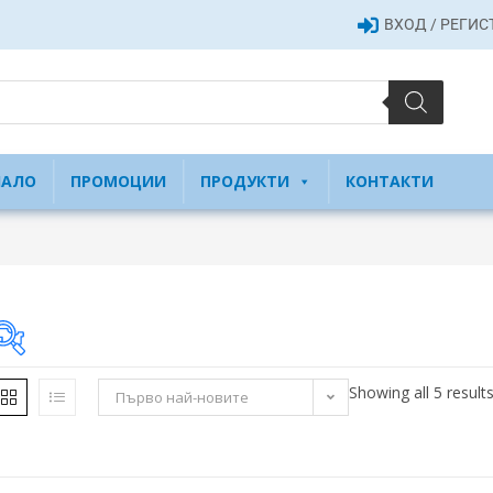
ВХОД / РЕГИ
ЧАЛО
ПРОМОЦИИ
ПРОДУКТИ
КОНТАКТИ
Showing all 5 result
Първо най-новите
28 €
28
86
144
201