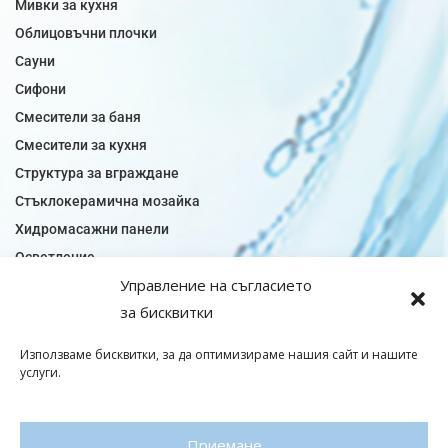
Мивки за кухня
Облицовъчни плочки
Сауни
Сифони
Смесители за баня
Смесители за кухня
Структура за вграждане
Стъклокерамична мозайка
Хидромасажни панели
Осветление
Управление на съгласието
Огледала за баня
за бисквитки
Плочки за баня
Плочки за кухня
Използваме бисквитки, за да оптимизираме нашия сайт и нашите
Плочки модели
услуги.
Подови лентова сифони
Подови плочки
Приемане