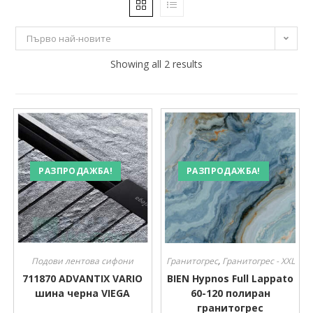
20 €
259 €
Първо най-новите
20
80
Showing all 2 results
140
199
259
Размер
Размер
РАЗПРОДАЖБА!
РАЗПРОДАЖБА!
Подови лентова сифони
Гранитогрес
,
Гранитогрес - XXL
711870 ADVANTIX VARIO
BIEN Hypnos Full Lappato
шина черна VIEGA
60-120 полиран
гранитогрес