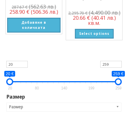
(562.63 лв.)
287.67
€
258.90
€
(506.36 лв.)
(4,490.00 лв.)
2,295.70
€
20.66
€
(40.41 лв.)
кв.м.
Добавяне в
количката
Select options
20 €
259 €
20
80
140
199
259
Размер
Размер