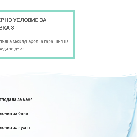
РНО УСЛОВИЕ ЗА
ВКА 3
 пълна международна гаранция на
реди за дома.
гледала за баня
лочки за баня
лочки за кухня