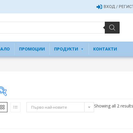
ВХОД / РЕГИ
ЧАЛО
ПРОМОЦИИ
ПРОДУКТИ
КОНТАКТИ
Showing all 2 result
Първо най-новите
31 €
31
31
32
32