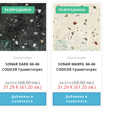
Размер
РАЗПРОДАЖБА!
РАЗПРОДАЖБА!
Размер
Гранитогрес
Гранитогрес
SONAR DARK 66-66
SONAR MARFIL 66-66
CODICER Гранитогрес
CODICER Гранитогрес
(68.00 лв.)
(68.00 лв.)
34.77
€
34.77
€
31.29
€
(61.20 лв.)
31.29
€
(61.20 лв.)
Добавяне в
Добавяне в
количката
количката