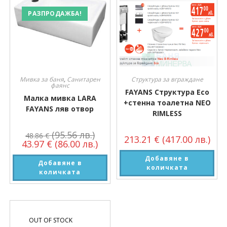
РАЗПРОДАЖБА!
Мивка за баня
,
Санитарен
Структура за вграждане
фаянс
FAYANS Структура Eco
Малка мивка LARA
+стенна тоалетна NEO
FAYANS ляв отвор
RIMLESS
(95.56 лв.)
48.86
€
213.21
€
(417.00 лв.)
43.97
€
(86.00 лв.)
Добавяне в
Добавяне в
количката
количката
OUT OF STOCK