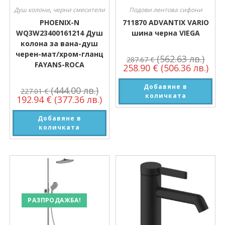
Душ колони
,
черни смесители
Подови лентова сифони
PHOENIX-N
711870 ADVANTIX VARIO
WQ3W23400161214 Душ
шина черна VIEGA
колона за вана-душ
черен-мат/хром-гланц
(562.63 лв.)
287.67
€
FAYANS-ROCA
258.90
€
(506.36 лв.)
Добавяне в
(444.00 лв.)
227.01
€
количката
192.94
€
(377.36 лв.)
Добавяне в
количката
РАЗПРОДАЖБА!