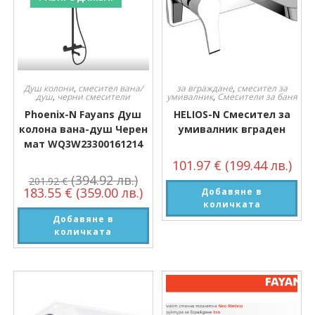
Душ колони
,
смесител вана/
за вграждане
,
смесител за
душ
,
черни смесители
умивалник
,
Смесители за баня
Phoenix-N Fayans Душ
HELIOS-N Смесител за
колона вана-душ Черен
умивалник вграден
мат WQ3W23300161214
101.97
€
(199.44 лв.)
(394.92 лв.)
201.92
€
183.55
€
(359.00 лв.)
Добавяне в
количката
Добавяне в
количката