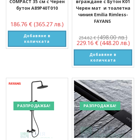
COMPACT 35 см с Черен
вграждане с Бутон K01
бутон A89P40T010
Черен мат и тоалетна
чиния Emilia Rimless-
FAYANS
186.76
€
(365.27 лв.)
Добавяне в
(498.00 лв.)
254.62
€
количката
229.16
€
(448.20 лв.)
Добавяне в
количката
РАЗПРОДАЖБА!
РАЗПРОДАЖБА!