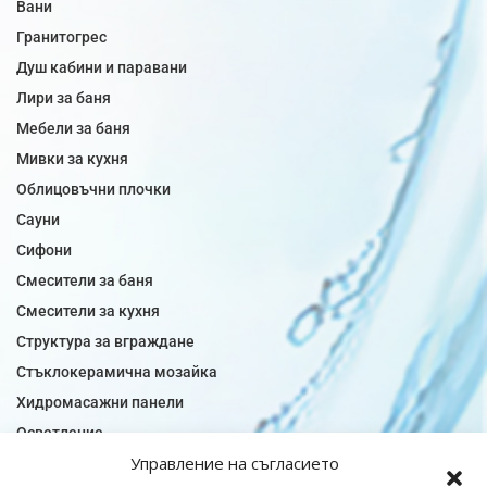
Вани
Гранитогрес
Душ кабини и паравани
Лири за баня
Мебели за баня
Мивки за кухня
Облицовъчни плочки
Сауни
Сифони
Смесители за баня
Смесители за кухня
Структура за вграждане
Стъклокерамична мозайка
Хидромасажни панели
Осветление
Управление на съгласието
Огледала за баня