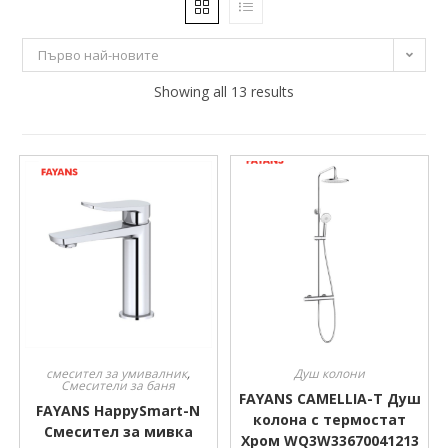
40 €
259 €
Първо най-новите
40
95
150
204
Showing all 13 results
259
смесител за умивалник
,
Душ колони
Смесители за баня
FAYANS CAMELLIA-T Душ
FAYANS HappySmart-N
колона с термостат
Смесител за мивка
Хром WQ3W33670041213