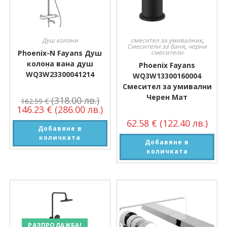
Душ колони
смесител за умивалник
,
Смесители за баня
,
черни
Phoenix-N Fayans Душ
смесители
колона вана душ
Phoenix Fayans
WQ3W23300041214
WQ3W13300160004
Смесител за умивални
Черен Мат
(318.00 лв.)
162.59
€
146.23
€
(286.00 лв.)
62.58
€
(122.40 лв.)
Добавяне в
количката
Добавяне в
количката
РАЗПРОДАЖБА!