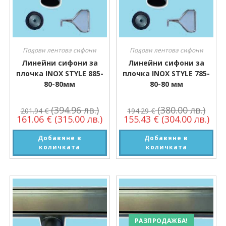
Подови лентова сифони
Подови лентова сифони
Линейни сифони за
Линейни сифони за
плочка INOX STYLE 885-
плочка INOX STYLE 785-
80-80мм
80-80 мм
(394.96 лв.)
(380.00 лв.)
201.94
€
194.29
€
161.06
€
(315.00 лв.)
155.43
€
(304.00 лв.)
Добавяне в
Добавяне в
количката
количката
РАЗПРОДАЖБА!