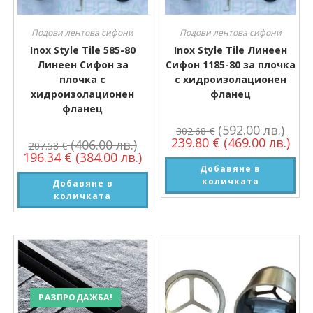
Подови лентова сифони
Подови лентова сифони
Inox Style Tile 585-80
Inox Style Tile Линеен
Линеен Сифон за
Сифон 1185-80 за плочка
плочка с
с хидроизолационен
хидроизолационен
фланец
фланец
(592.00 лв.)
302.68
€
239.80
€
(469.00 лв.)
(406.00 лв.)
207.58
€
196.34
€
(384.00 лв.)
Добавяне в
количката
Добавяне в
количката
РАЗПРОДАЖБА!