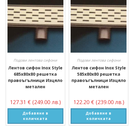
Подови лентова сифони
Подови лентова сифони
Лентов сифон Inox Style
Лентов сифон Inox Style
685х80х80 решетка
585х80х80 решетка
правоъгълници Изцяло
правоъгълници Изцяло
метален
метален
127.31
€
(249.00 лв.)
122.20
€
(239.00 лв.)
Добавяне в
Добавяне в
количката
количката