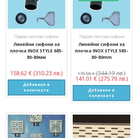
Подови лентова сифони
Подови лентова сифони
Линейни сифони за
Линейни сифони за
плочка INOX STYLE 685-
плочка INOX STYLE 585-
80-80мм
80-80mm
158.62
€
(310.23 лв.)
(344.19 лв.)
175.98
€
141.01
€
(275.79 лв.)
Добавяне в
количката
Добавяне в
количката