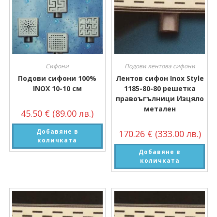
Сифони
Подови лентова сифони
Подови сифони 100%
Лентов сифон Inox Style
INOX 10-10 см
1185-80-80 решетка
правоъгълници Изцяло
метален
45.50
€
(89.00 лв.)
Добавяне в
170.26
€
(333.00 лв.)
количката
Добавяне в
количката