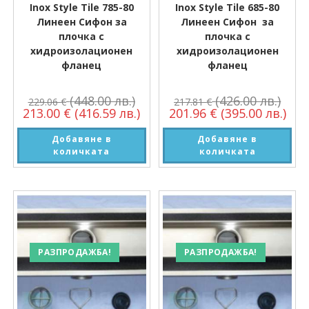
Inox Style Tile 785-80
Inox Style Tile 685-80
Линеен Сифон за
Линеен Сифон за
плочка с
плочка с
хидроизолационен
хидроизолационен
фланец
фланец
(448.00 лв.)
(426.00 лв.)
229.06
€
217.81
€
213.00
€
(416.59 лв.)
201.96
€
(395.00 лв.)
Добавяне в
Добавяне в
количката
количката
РАЗПРОДАЖБА!
РАЗПРОДАЖБА!