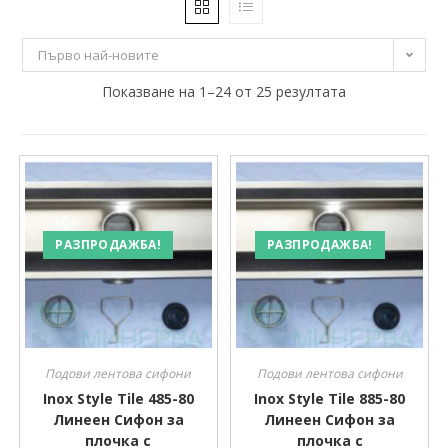
10 €
259 €
Първо най-новите
10
72
Показване на 1–24 от 25 резултата
135
197
259
РАЗПРОДАЖБА!
РАЗПРОДАЖБА!
Подови лентова сифони
Подови лентова сифони
Inox Style Tile 485-80
Inox Style Tile 885-80
Линеен Сифон за
Линеен Сифон за
плочка с
плочка с