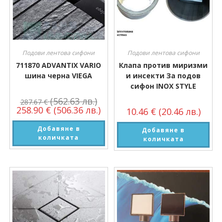
Подови лентова сифони
Подови лентова сифони
711870 ADVANTIX VARIO
Клапа против миризми
шина черна VIEGA
и инсекти За подов
сифон INOX STYLE
(562.63 лв.)
287.67
€
258.90
€
(506.36 лв.)
10.46
€
(20.46 лв.)
Добавяне в
Добавяне в
количката
количката