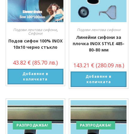
Подови лентова сифони
,
Подови лентова сифони
Сифони
Линейни сифони за
Подов сифон 100% INOX
плочка INOX STYLE 485-
10х10 черно стъкло
80-80 мм
43.82
€
(85.70 лв.)
143.21
€
(280.09 лв.)
Добавяне в
Добавяне в
количката
количката
РАЗПРОДАЖБА!
РАЗПРОДАЖБА!