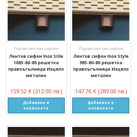
Подови лентова сифони
Подови лентова сифони
Лентов сифон Inox Stile
Лентов сифон Inox Style
1085-80-80 решетка
985-80-80 решетка
правоъгълници Изцяло
правоъгълници Изцяло
метален
метален
159.52
€
(312.00 лв.)
147.76
€
(289.00 лв.)
Добавяне в
Добавяне в
количката
количката