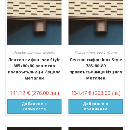
Подови лентова сифони
Подови лентова сифони
Лентов сифон Inox Style
Лентов сифон Inox Style
885х80х80 решетка
785-80-80
правоъгълници Изцяло
правоъгълници Изцяло
метален
метален
141.12
€
(276.00 лв.)
134.47
€
(263.00 лв.)
Добавяне в
Добавяне в
количката
количката