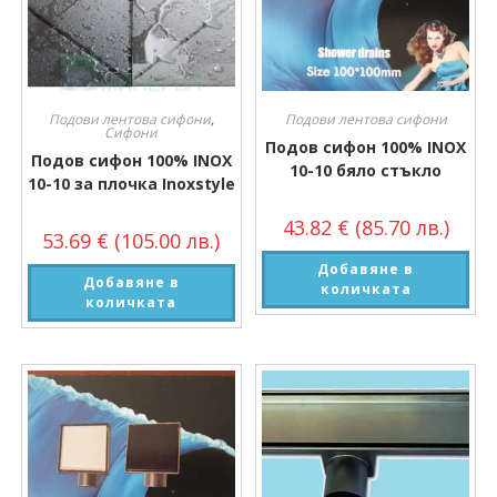
Подови лентова сифони
,
Подови лентова сифони
Сифони
Подов сифон 100% INOX
Подов сифон 100% INOX
10-10 бяло стъкло
10-10 за плочка Inoxstyle
43.82
€
(85.70 лв.)
53.69
€
(105.00 лв.)
Добавяне в
Добавяне в
количката
количката