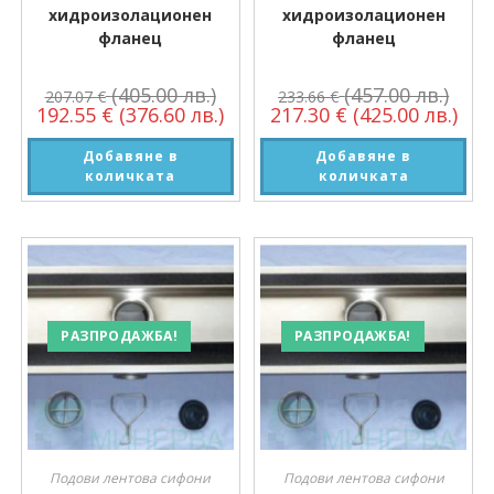
хидроизолационен
хидроизолационен
фланец
фланец
(405.00 лв.)
(457.00 лв.)
207.07
€
233.66
€
192.55
€
(376.60 лв.)
217.30
€
(425.00 лв.)
Добавяне в
Добавяне в
количката
количката
РАЗПРОДАЖБА!
РАЗПРОДАЖБА!
Подови лентова сифони
Подови лентова сифони