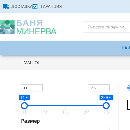
ДОСТАВКА
ГАРАНЦИЯ
НА
MALLOL
11 €
259 €
11
73
135
197
259
Размер