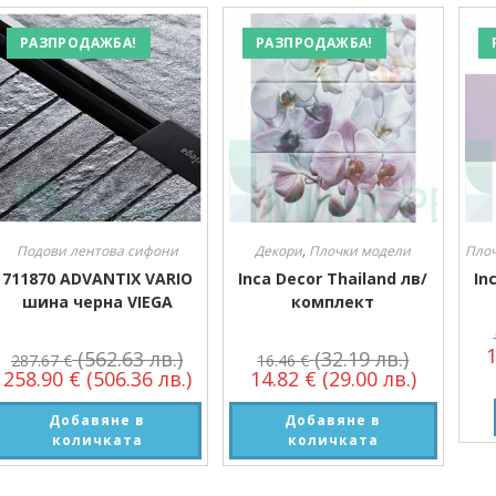
Размер
РАЗПРОДАЖБА!
РАЗПРОДАЖБА!
Размер
Подови лентова сифони
Декори
,
Плочки модели
Пло
711870 ADVANTIX VARIO
Inca Decor Thailand лв/
In
шина черна VIEGA
комплект
(562.63 лв.)
(32.19 лв.)
287.67
€
16.46
€
258.90
€
(506.36 лв.)
14.82
€
(29.00 лв.)
Добавяне в
Добавяне в
количката
количката