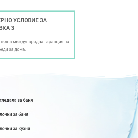
РНО УСЛОВИЕ ЗА
ВКА 3
 пълна международна гаранция на
реди за дома.
гледала за баня
лочки за баня
лочки за кухня