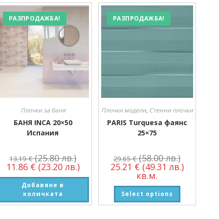
РАЗПРОДАЖБА!
РАЗПРОДАЖБА!
Плочки за баня
Плочки модели
,
Стенни плочки
БАНЯ INCA 20×50
PARIS Turquesa фаянс
Испания
25×75
(25.80 лв.)
(58.00 лв.)
13.19
€
29.65
€
11.86
€
(23.20 лв.)
25.21
€
(49.31 лв.)
кв.м.
Добавяне в
количката
Select options