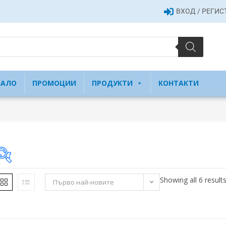
ВХОД / РЕГИ
ЧАЛО
ПРОМОЦИИ
ПРОДУКТИ
КОНТАКТИ
Showing all 6 result
Първо най-новите
11 €
11
73
135
197