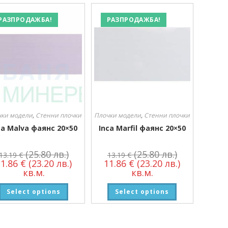
РАЗПРОДАЖБА!
РАЗПРОДАЖБА!
чки модели
,
Стенни плочки
Плочки модели
,
Стенни плочки
ca Malva фаянс 20×50
Inca Marfil фаянс 20×50
(25.80 лв.)
(25.80 лв.)
13.19
€
13.19
€
11.86
€
(23.20 лв.)
11.86
€
(23.20 лв.)
кв.м.
кв.м.
Select options
Select options