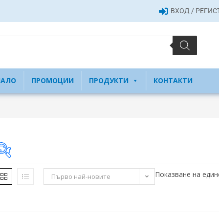
ВХОД / РЕГИ
ЧАЛО
ПРОМОЦИИ
ПРОДУКТИ
КОНТАКТИ
Показване на един
Първо най-новите
36 €
36
36
37
37