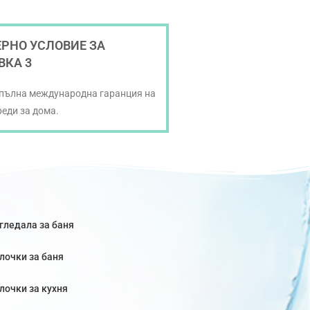
РНО УСЛОВИЕ ЗА
ВКА 3
 пълна международна гаранция на
реди за дома.
гледала за баня
лочки за баня
лочки за кухня