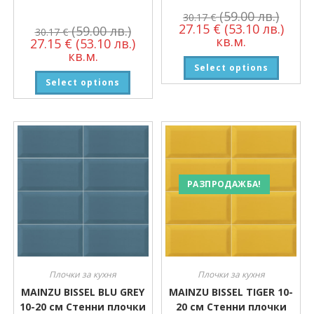
(59.00 лв.)
30.17
€
27.15
€
(53.10 лв.)
(59.00 лв.)
30.17
€
кв.м.
27.15
€
(53.10 лв.)
кв.м.
Select options
Select options
РАЗПРОДАЖБА!
Плочки за кухня
Плочки за кухня
MAINZU BISSEL BLU GREY
MAINZU BISSEL TIGER 10-
10-20 см Стенни плочки
20 см Стенни плочки