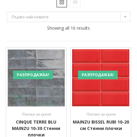
25 €
39 €
Първо най-новите
25
29
Showing all 16 results
32
36
39
Производител
Производител
РАЗПРОДАЖБА!
РАЗПРОДАЖБА!
Плочки за кухня
Плочки за кухня
CINQUE TERRE BLU
MAINZU BISSEL RUBI 10-20
MAINZU 10-30 Стенни
см Стенни плочки
плочки