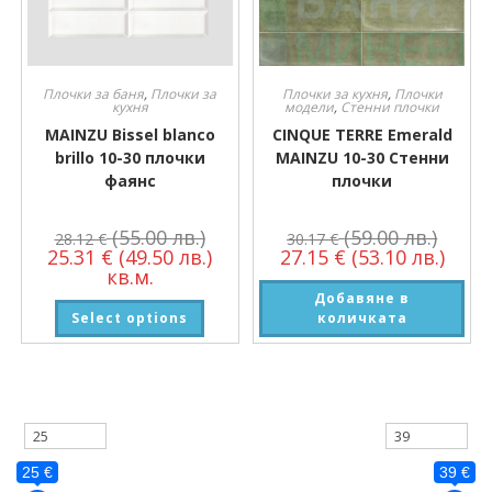
Плочки за баня
,
Плочки за
Плочки за кухня
,
Плочки
кухня
модели
,
Стенни плочки
MAINZU Bissel blanco
CINQUE TERRE Emerald
brillo 10-30 плочки
MAINZU 10-30 Стенни
фаянс
плочки
(55.00 лв.)
(59.00 лв.)
28.12
€
30.17
€
25.31
€
(49.50 лв.)
27.15
€
(53.10 лв.)
кв.м.
Добавяне в
Select options
количката
25 €
39 €