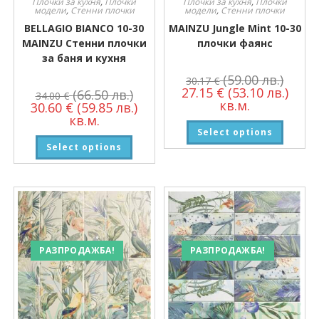
Плочки за кухня
,
Плочки
Плочки за кухня
,
Плочки
модели
,
Стенни плочки
модели
,
Стенни плочки
BELLAGIO BIANCO 10-30
MAINZU Jungle Mint 10-30
MAINZU Стенни плочки
плочки фаянс
за баня и кухня
(59.00 лв.)
30.17
€
27.15
€
(53.10 лв.)
(66.50 лв.)
34.00
€
кв.м.
30.60
€
(59.85 лв.)
кв.м.
Select options
Select options
РАЗПРОДАЖБА!
РАЗПРОДАЖБА!