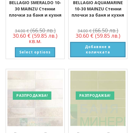
BELLAGIO SMERALDO 10-
BELLAGIO AQUAMARINE
30 MAINZU Стенни
10-30 MAINZU Стенни
плочки за баня и кухня
плочки за баня и кухня
(66.50 лв.)
(66.50 лв.)
34.00
€
34.00
€
30.60
€
(59.85 лв.)
30.60
€
(59.85 лв.)
кв.м.
Добавяне в
Select options
количката
РАЗПРОДАЖБА!
РАЗПРОДАЖБА!