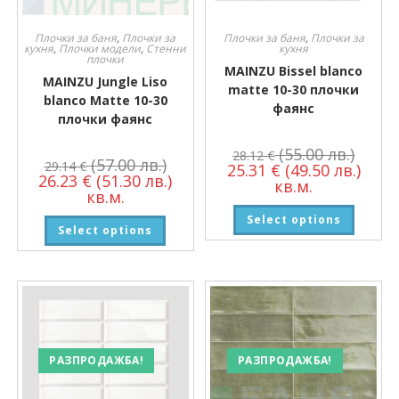
Плочки за баня
,
Плочки за
Плочки за баня
,
Плочки за
кухня
,
Плочки модели
,
Стенни
кухня
плочки
MAINZU Bissel blanco
MAINZU Jungle Liso
matte 10-30 плочки
blanco Matte 10-30
фаянс
плочки фаянс
(55.00 лв.)
28.12
€
(57.00 лв.)
29.14
€
25.31
€
(49.50 лв.)
26.23
€
(51.30 лв.)
кв.м.
кв.м.
Select options
Select options
РАЗПРОДАЖБА!
РАЗПРОДАЖБА!