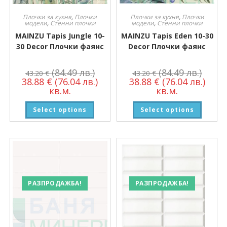
Плочки за кухня
,
Плочки
Плочки за кухня
,
Плочки
модели
,
Стенни плочки
модели
,
Стенни плочки
MAINZU Tapis Jungle 10-
MAINZU Tapis Eden 10-30
30 Decor Плочки фаянс
Decor Плочки фаянс
(84.49 лв.)
(84.49 лв.)
43.20
€
43.20
€
38.88
€
(76.04 лв.)
38.88
€
(76.04 лв.)
кв.м.
кв.м.
Select options
Select options
РАЗПРОДАЖБА!
РАЗПРОДАЖБА!