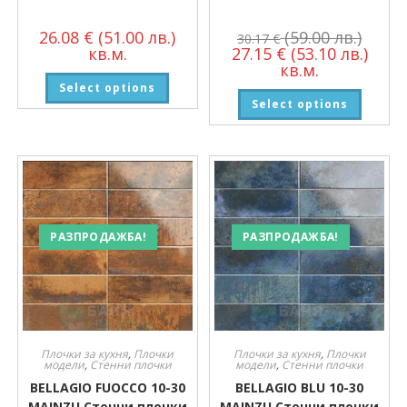
26.08
€
(51.00 лв.)
(59.00 лв.)
30.17
€
кв.м.
27.15
€
(53.10 лв.)
кв.м.
Select options
Select options
РАЗПРОДАЖБА!
РАЗПРОДАЖБА!
Плочки за кухня
,
Плочки
Плочки за кухня
,
Плочки
модели
,
Стенни плочки
модели
,
Стенни плочки
BELLAGIO FUOCCO 10-30
BELLAGIO BLU 10-30
MAINZU Стенни плочки
MAINZU Стенни плочки