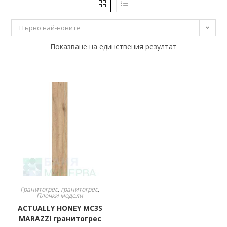
25 €
26 €
Първо най-новите
25
Показване на единствения резултат
25
26
26
26
Производител
Производител
Гранитогрес
,
гранитогрес
,
Плочки модели
ACTUALLY HONEY MC3S
MARAZZI гранитогрес