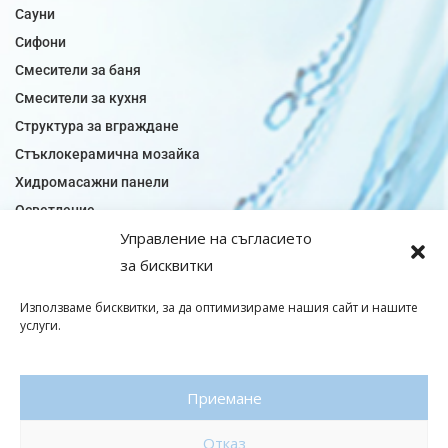
Сауни
Сифони
Смесители за баня
Смесители за кухня
Структура за вграждане
Стъклокерамична мозайка
Хидромасажни панели
Осветление
Управление на съгласието
Огледала за баня
за бисквитки
Плочки за баня
Плочки за кухня
Използваме бисквитки, за да оптимизираме нашия сайт и нашите
Плочки модели
услуги.
Подови лентова сифони
Подови плочки
Приемане
Санитарен фаянс
Отказ