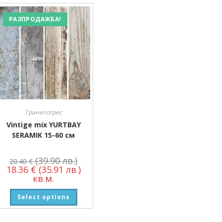
Производител
РАЗПРОДАЖБА!
Производител
Гранитогрес
Vintige mix YURTBAY
SERAMIK 15-60 см
(39.90 лв.)
20.40
€
18.36
€
(35.91 лв.)
кв.м.
Select options