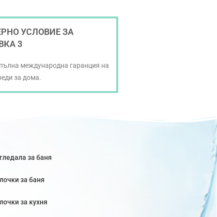
РНО УСЛОВИЕ ЗА
ВКА 3
 пълна международна гаранция на
реди за дома.
гледала за баня
лочки за баня
лочки за кухня