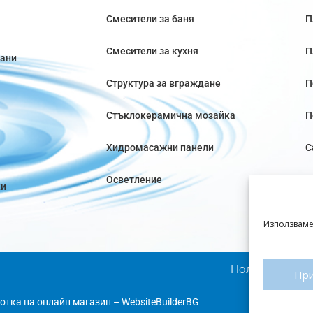
Смесители за баня
П
Смесители за кухня
П
вани
Структура за вграждане
П
Стъклокерамична мозайка
П
Хидромасажни панели
С
Осветление
ки
Използваме
Политика за п
Пр
отка на онлайн магазин
–
WebsiteBuilderBG