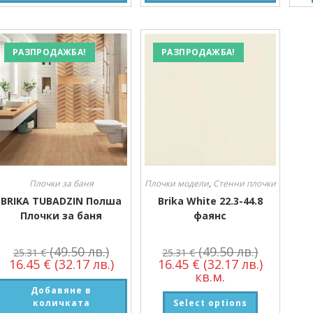
РАЗПРОДАЖБА!
РАЗПРОДАЖБА!
Плочки за баня
Плочки модели
,
Стенни плочки
BRIKA TUBADZIN Полша
Brika White 22.3-44.8
Плочки за баня
фаянс
(49.50 лв.)
(49.50 лв.)
25.31
€
25.31
€
16.45
€
(32.17 лв.)
16.45
€
(32.17 лв.)
кв.м.
Добавяне в
количката
Select options