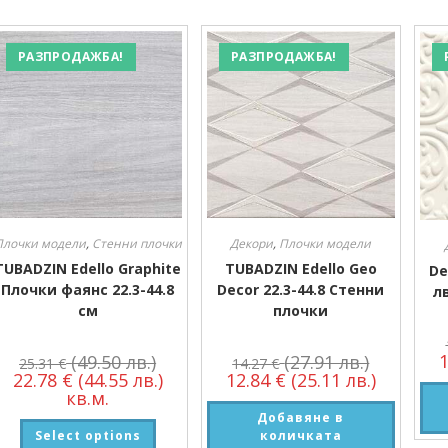
РАЗПРОДАЖБА!
РАЗПРОДАЖБА!
Плочки модели
,
Стенни плочки
Декори
,
Плочки модели
TUBADZIN Edello Graphite
TUBADZIN Edello Geo
De
Плочки фаянс 22.3-44.8
Decor 22.3-44.8 Стенни
л
см
плочки
(49.50 лв.)
(27.91 лв.)
25.31
€
14.27
€
22.78
€
(44.55 лв.)
12.84
€
(25.11 лв.)
кв.м.
Добавяне в
Select options
количката