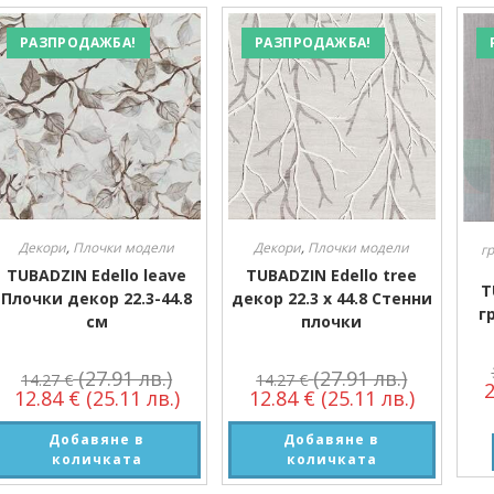
Производител
РАЗПРОДАЖБА!
РАЗПРОДАЖБА!
Производител
Декори
,
Плочки модели
Декори
,
Плочки модели
г
TUBADZIN Edello leave
TUBADZIN Edello tree
T
Плочки декор 22.3-44.8
декор 22.3 х 44.8 Стенни
г
см
плочки
(27.91 лв.)
(27.91 лв.)
14.27
€
14.27
€
12.84
€
(25.11 лв.)
12.84
€
(25.11 лв.)
Добавяне в
Добавяне в
количката
количката