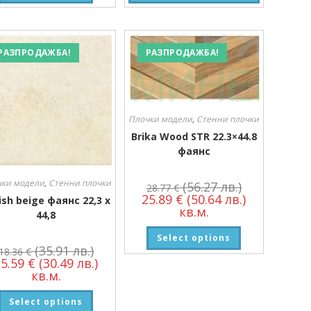
РАЗПРОДАЖБА!
РАЗПРОДАЖБА!
Плочки модели
,
Стенни плочки
Brika Wood STR 22.3×44.8
фаянс
чки модели
,
Стенни плочки
(56.27 лв.)
28.77
€
25.89
€
(50.64 лв.)
ish beige фаянс 22,3 x
кв.м.
44,8
Select options
(35.91 лв.)
18.36
€
15.59
€
(30.49 лв.)
кв.м.
Select options