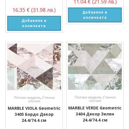
11.04
€
(21.59 лв.)
16.35
€
(31.98 лв.)
Добавяне в
количката
Добавяне в
количката
Плочки модели
,
Стенни
Плочки модели
,
Стенни
плочки
плочки
MARBLE VERDE Geometric
MARBLE VIOLA Geometric
3404 Декор Зелен
3405 Бордо Декор
24.4/74.4 см
24.4/74.4 см