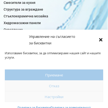
Смесители за кухня
Структура за вграждане
Стъклокерамична мозайка
Хидромасажни панели
Осветление
Управление на съгласието
Огледала за баня
за бисквитки
Плочки за баня
Плочки за кухня
Използваме бисквитки, за да оптимизираме нашия сайт и нашите
Плочки модели
услуги.
Подови лентова сифони
Подови плочки
Приемане
Санитарен фаянс
Отказ
© Copyright 2026|baniaminerva
Настройки
Политика за поверителност
|
Общи условия
Изработка на онлайн магазин
–
WebsiteBuilderBG
Политика за бисквитки
Политика за поверителност