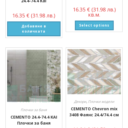
24.4-74.4 Kai
16.35
€
(31.98 лв.)
кв.м.
16.35
€
(31.98 лв.)
Select options
Добавяне в
количката
Декори
,
Плочки модели
CEMENTO Chevron mix
Плочки за баня
3408 Фаянс 24.4/74.4 см
CEMENTO 24.4-74.4 KAI
Плочки за баня