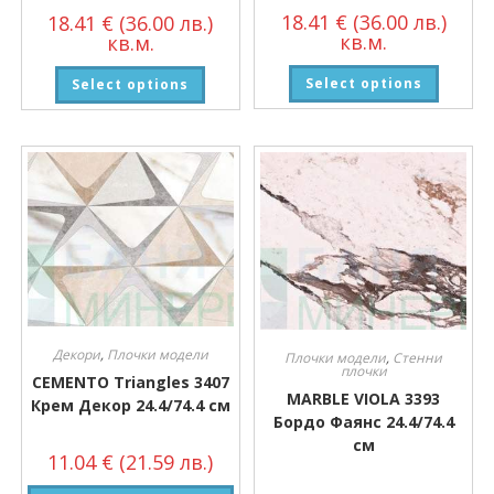
18.41
€
(36.00 лв.)
18.41
€
(36.00 лв.)
кв.м.
кв.м.
Select options
Select options
Декори
,
Плочки модели
Плочки модели
,
Стенни
плочки
CEMENTO Triangles 3407
MARBLE VIOLA 3393
Крем Декор 24.4/74.4 см
Бордо Фаянс 24.4/74.4
см
11.04
€
(21.59 лв.)