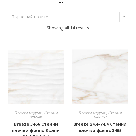
11 €
19 €
Първо най-новите
11
13
Showing all 14 results
15
17
19
Производител
Производител
Плочки модели
,
Стенни
Плочки модели
,
Стенни
плочки
плочки
Breeze 24.4-74.4 Стенни
Breeze 3466 Стенни
плочки фаянс 3465
плочки фаянс Вълни