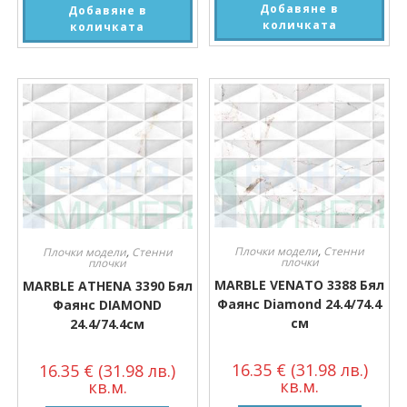
Добавяне в
Добавяне в
количката
количката
Плочки модели
,
Стенни
Плочки модели
,
Стенни
плочки
плочки
MARBLE VENATO 3388 Бял
MARBLE ATHENA 3390 Бял
Фаянс Diamond 24.4/74.4
Фаянс DIAMOND
см
24.4/74.4см
16.35
€
(31.98 лв.)
16.35
€
(31.98 лв.)
кв.м.
кв.м.