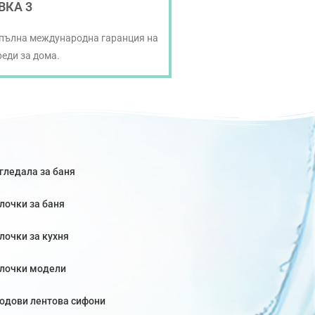
ВКА 3
 пълна международна гаранция на
реди за дома.
гледала за баня
лочки за баня
лочки за кухня
лочки модели
одови лентова сифони