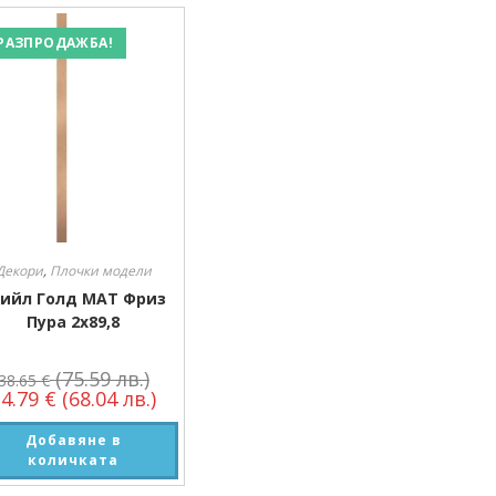
РАЗПРОДАЖБА!
Декори
,
Плочки модели
ийл Голд МАТ Фриз
Пура 2х89,8
(75.59 лв.)
38.65
€
34.79
€
(68.04 лв.)
Добавяне в
количката