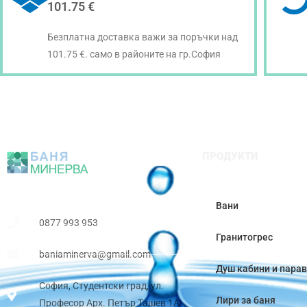
101.75 €
Безплатна доставка важи за поръчки над
101.75 €. само в районите на гр.София
ПРОДУКТИ
Вани
0877 993 953
Гранитогрес
baniaminerva@gmail.com
Душ кабини и пара
София, Студентски град, ул.
Лири за баня
Професор Арх. Петър Ташев 1А