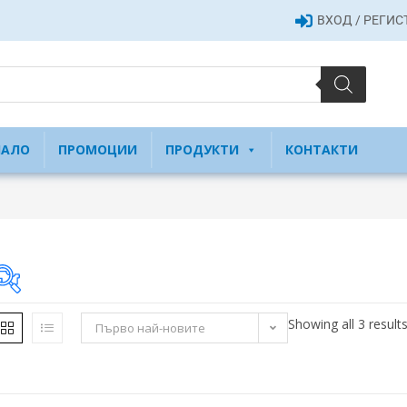
ВХОД / РЕГИ
ЧАЛО
ПРОМОЦИИ
ПРОДУКТИ
КОНТАКТИ
Showing all 3 result
Първо най-новите
21 €
35 €
21
25
28
32
35