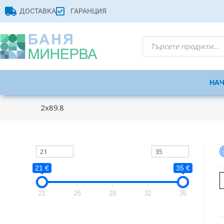
ДОСТАВКА
ГАРАНЦИЯ
НА
2x89.8
21 €
35 €
21
25
28
32
35