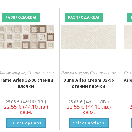
РАЗПРОДАЖБА!
РАЗПРОДАЖБА!
Плочки модели
,
Стенни плочки
Плочки модели
,
Стенни плочки
Пло
Frame Arles 32-96 стенни
Dune Arles Cream 32-96
Arl
плочки
стенни плочки
(49.00 лв.)
(49.00 лв.)
25.05
€
25.05
€
22.55
€
(44.10 лв.)
22.55
€
(44.10 лв.)
кв.м.
кв.м.
Select options
Select options