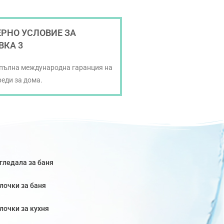
РНО УСЛОВИЕ ЗА
ВКА 3
 пълна международна гаранция на
реди за дома.
гледала за баня
лочки за баня
лочки за кухня