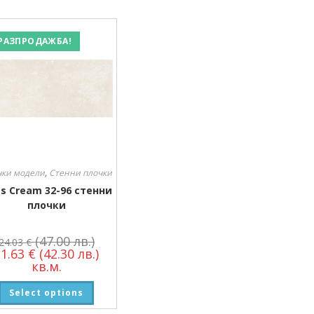
РАЗПРОДАЖБА!
чки модели
,
Стенни плочки
es Cream 32-96 стенни
плочки
(47.00 лв.)
24.03
€
21.63
€
(42.30 лв.)
кв.м.
Select options