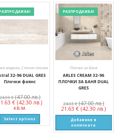
РАЗПРОДАЖБА!
РАЗПРОДАЖБА!
чки модели
,
Стенни плочки
Плочки за баня
stral 32-96 DUAL GRES
ARLES CREAM 32-96
Плочки фаянс
ПЛОЧКИ ЗА БАНЯ DUAL
GRES
(47.00 лв.)
24.03
€
21.63
€
(42.30 лв.)
(47.00 лв.)
24.03
€
кв.м.
21.63
€
(42.30 лв.)
Select options
Добавяне в
количката