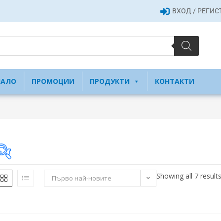
ВХОД / РЕГИ
ЧАЛО
ПРОМОЦИИ
ПРОДУКТИ
КОНТАКТИ
Showing all 7 result
Първо най-новите
21 €
21
22
22
23