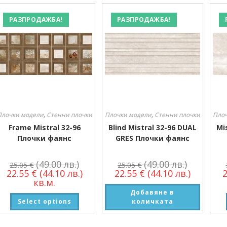
Производител
РАЗПРОДАЖБА!
РАЗПРОДАЖБА!
Производител
Плочки модели
,
Стенни плочки
Плочки модели
,
Стенни плочки
Пло
Frame Mistral 32-96
Blind Mistral 32-96 DUAL
Mi
Плочки фаянс
GRES Плочки фаянс
(49.00 лв.)
(49.00 лв.)
25.05
€
25.05
€
22.55
€
(44.10 лв.)
22.55
€
(44.10 лв.)
кв.м.
Добавяне в
Select options
количката