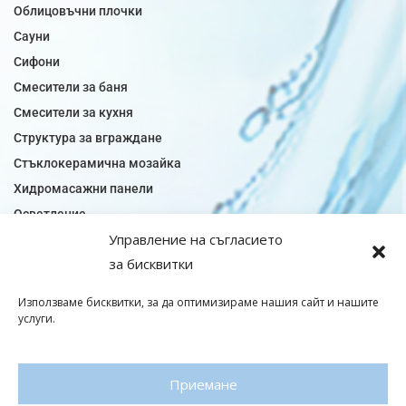
Облицовъчни плочки
Сауни
Сифони
Смесители за баня
Смесители за кухня
Структура за вграждане
Стъклокерамична мозайка
Хидромасажни панели
Осветление
Управление на съгласието
Огледала за баня
за бисквитки
Плочки за баня
Плочки за кухня
Използваме бисквитки, за да оптимизираме нашия сайт и нашите
Плочки модели
услуги.
Подови лентова сифони
Подови плочки
Приемане
Санитарен фаянс