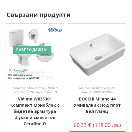
Свързани продукти
РАЗПРОДАЖБА!
Бидета
,
Моноблок
,
Промо
Мивка за вграждане
,
пакети
,
Санитарен фаянс
Санитарен фаянс
Vidima W835301
BOCCHI Milano 44
Комплект Моноблок с
Умивалник Под плот
бидетна арматура
Бял гланц
Ulysse и смесител
Cerafine O
60.33
€
(118.00 лв.)