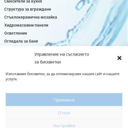
Смесители за кухня
Структура за вграждане
Стъклокерамична мозайка
Хидромасажни панели
Осветление
Огледала за баня
Плочки за баня
Управление на съгласието
Плочки за кухня
за бисквитки
Плочки модели
Подови лентова сифони
Използваме бисквитки, за да оптимизираме нашия сайт и нашите
услуги.
Подови плочки
Санитарен фаянс
Приемане
© Copyright 2026|baniaminerva
Отказ
Политика за поверителност
|
Общи условия
Изработка на онлайн магазин
–
WebsiteBuilderBG
Настройки