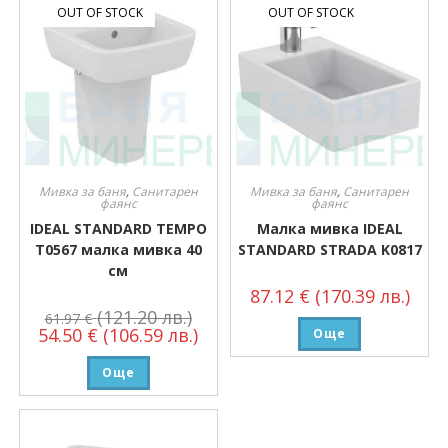
OUT OF STOCK
OUT OF STOCK
Мивка за баня
,
Санитарен
Мивка за баня
,
Санитарен
фаянс
фаянс
IDEAL STANDARD TEMPO
Малка мивка IDEAL
T0567 малка мивка 40
STANDARD STRADA K0817
см
87.12
€
(170.39 лв.)
(121.20 лв.)
61.97
€
54.50
€
(106.59 лв.)
Още
Още