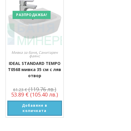
РАЗПРОДАЖБА!
Мивка за баня
,
Санитарен
фаянс
IDEAL STANDARD TEMPO
T0568 мивка 35 см с ляв
отвор
(119.76 лв.)
61.23
€
53.89
€
(105.40 лв.)
Добавяне в
количката