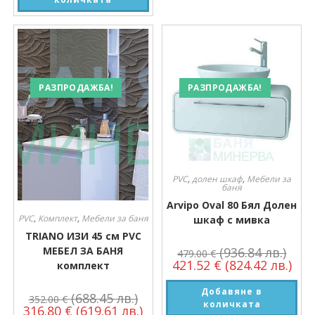
РАЗПРОДАЖБА!
РАЗПРОДАЖБА!
PVC
,
долен шкаф
,
Мебели за
баня
Arvipo Oval 80 Бял Долен
PVC
,
Комплект
,
Мебели за баня
шкаф с мивка
TRIANO ИЗИ 45 см PVC
(936.84 лв.)
МЕБЕЛ ЗА БАНЯ
479.00
€
421.52
€
(824.42 лв.)
комплект
Добавяне в
(688.45 лв.)
352.00
€
количката
316.80
€
(619.61 лв.)