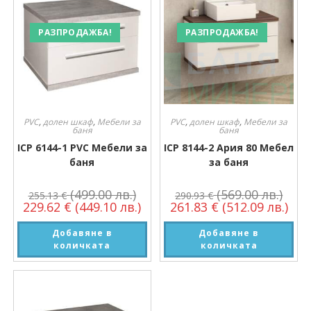
РАЗПРОДАЖБА!
РАЗПРОДАЖБА!
PVC
,
долен шкаф
,
Мебели за
PVC
,
долен шкаф
,
Мебели за
баня
баня
ICP 6144-1 PVC Мебели за
ICP 8144-2 Ария 80 Мебел
баня
за баня
(499.00 лв.)
(569.00 лв.)
255.13
€
290.93
€
229.62
€
(449.10 лв.)
261.83
€
(512.09 лв.)
Добавяне в
Добавяне в
количката
количката