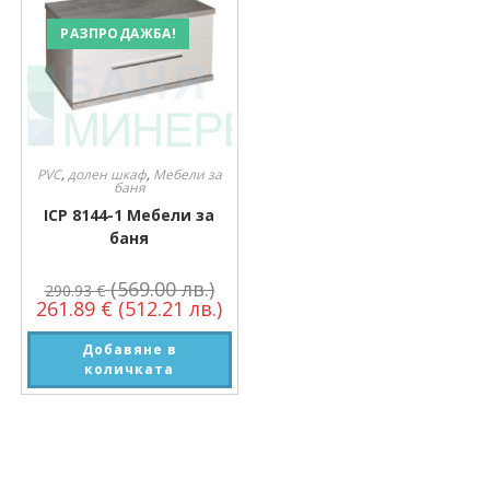
РАЗПРОДАЖБА!
PVC
,
долен шкаф
,
Мебели за
баня
ICP 8144-1 Мебели за
баня
(569.00 лв.)
290.93
€
261.89
€
(512.21 лв.)
Добавяне в
количката