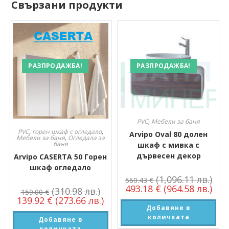
Свързани продукти
РАЗПРОДАЖБА!
РАЗПРОДАЖБА!
PVC
,
Мебели за баня
PVC
,
горен шкаф с огледало
,
Arvipo Oval 80 долен
Мебели за баня
,
Огледала за
баня
шкаф с мивка с
дървесен декор
Arvipo CASERTA 50 Горен
шкаф огледало
(1,096.11 лв.)
560.43
€
493.18
€
(964.58 лв.)
(310.98 лв.)
159.00
€
139.92
€
(273.66 лв.)
Добавяне в
количката
Добавяне в
количката