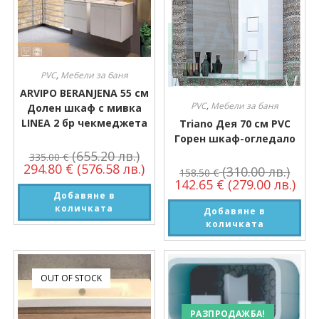
PVC
,
Мебели за баня
ARVIPO BERANJENA 55 см
PVC
,
Мебели за баня
Долен шкаф с мивка
LINEA 2 бр чекмеджета
Triano Дея 70 см PVC
Горен шкаф-огледало
(655.20 лв.)
335.00
€
294.80
€
(576.58 лв.)
(310.00 лв.)
158.50
€
142.65
€
(279.00 лв.)
Добавяне в
количката
Добавяне в
количката
OUT OF STOCK
РАЗПРОДАЖБА!