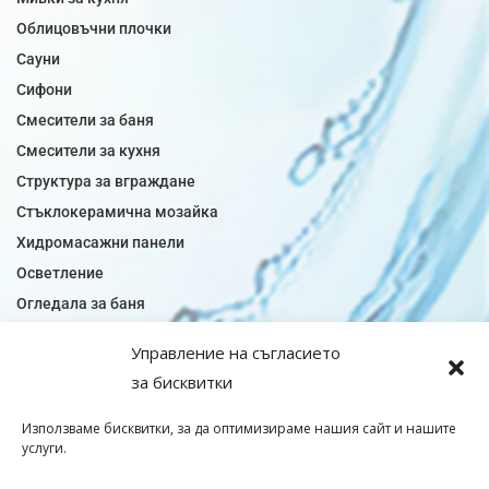
Облицовъчни плочки
Сауни
Сифони
Смесители за баня
Смесители за кухня
Структура за вграждане
Стъклокерамична мозайка
Хидромасажни панели
Осветление
Огледала за баня
Плочки за баня
Управление на съгласието
Плочки за кухня
за бисквитки
Плочки модели
Подови лентова сифони
Използваме бисквитки, за да оптимизираме нашия сайт и нашите
услуги.
Подови плочки
Санитарен фаянс