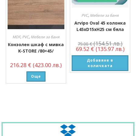
PVC
,
Мебели за баня
Arvipo Oval 45 колонка
L45xD15xH25 см бяла
MDF
,
PVC
,
Мебели за баня
(154.51 лв.)
79.00
€
Конзолен шкаф с мивка
69.52
€
(135.97 лв.)
K-STORE /80×45/
Добавяне в
216.28
€
(423.00 лв.)
количката
Още