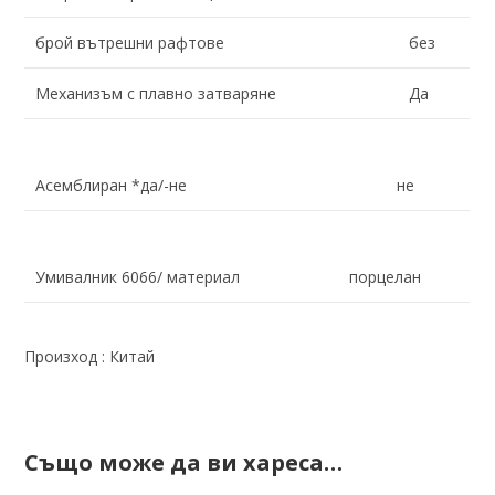
брой вътрешни рафтове
без
Механизъм с плавно затваряне
Да
Асемблиран *да/-не
не
Умивалник 6066/ материал
порцелан
Произход : Китай
Също може да ви хареса…