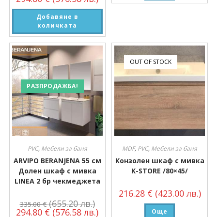
Добавяне в
количката
OUT OF STOCK
РАЗПРОДАЖБА!
PVC
,
Мебели за баня
MDF
,
PVC
,
Мебели за баня
ARVIPO BERANJENA 55 см
Конзолен шкаф с мивка
Долен шкаф с мивка
K-STORE /80×45/
LINEA 2 бр чекмеджета
216.28
€
(423.00 лв.)
(655.20 лв.)
335.00
€
294.80
€
(576.58 лв.)
Още