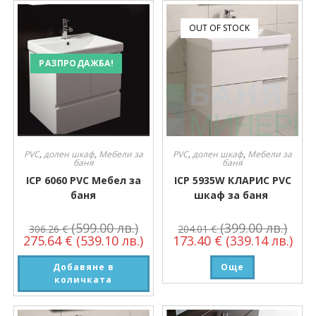
OUT OF STOCK
РАЗПРОДАЖБА!
PVC
,
долен шкаф
,
Мебели за
PVC
,
долен шкаф
,
Мебели за
баня
баня
ICP 6060 PVC Мебел за
ICP 5935W КЛАРИС PVC
баня
шкаф за баня
(599.00 лв.)
(399.00 лв.)
306.26
€
204.01
€
275.64
€
(539.10 лв.)
173.40
€
(339.14 лв.)
Добавяне в
Още
количката