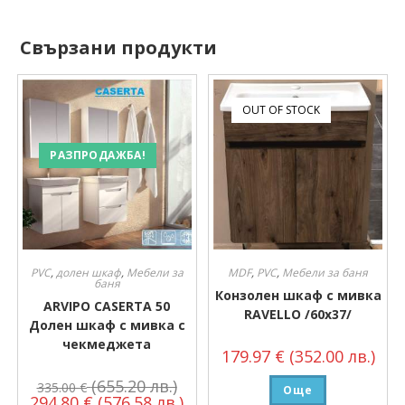
Свързани продукти
OUT OF STOCK
РАЗПРОДАЖБА!
PVC
,
долен шкаф
,
Мебели за
MDF
,
PVC
,
Мебели за баня
баня
Конзолен шкаф с мивка
ARVIPO CASERTA 50
RAVELLO /60х37/
Долен шкаф с мивка с
чекмеджета
179.97
€
(352.00 лв.)
(655.20 лв.)
335.00
€
Още
294.80
€
(576.58 лв.)