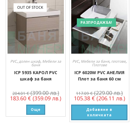
OUT OF STOCK
РАЗПРОДАЖБА!
PVC
,
долен шкаф
,
Мебели за
PVC
,
Мебели за баня
,
плотове
,
баня
Плотове
ICP 5935 КАРОЛ PVC
ICP 6020W PVC АНЕЛИЯ
шкаф за баня
Плот за баня 60 см
(399.00 лв.)
(229.00 лв.)
204.01
€
117.09
€
183.60
€
(359.09 лв.)
105.38
€
(206.11 лв.)
Още
Добавяне в
количката