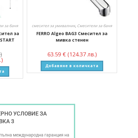
и за баня
смесител за умивалник
,
Смесители за баня
сител за
FERRO Algeo BAG3 Смесител за
 START
мивка стенен
)
63.59
€
(124.37 лв.)
.)
Добавяне в количката
та
РНО УСЛОВИЕ ЗА
ВКА 3
 пълна международна гаранция на