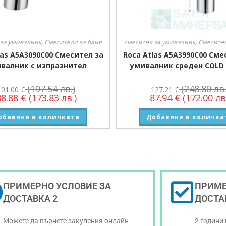
 за умивалник
,
Смесители за баня
смесител за умивалник
,
Смесител
las A5A3090C00 Смесител за
Roca Atlas A5A3990C00 Сме
валник с изпразнител
умивалник среден COLD
(197.54 лв.)
(248.80 лв.
101.00
€
127.21
€
88.88
€
(173.83 лв.)
87.94
€
(172.00 лв
обавяне в количката
Добавяне в количка
ПРИМЕРНО УСЛОВИЕ ЗА
ПРИМЕ
ДОСТАВКА 2
ДОСТА
Можете да върнете закупения онлайн
2 години