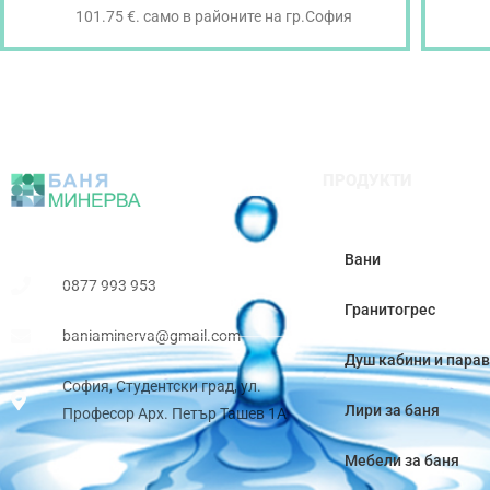
101.75 €. само в районите на гр.София
ПРОДУКТИ
Вани
0877 993 953
Гранитогрес
baniaminerva@gmail.com
Душ кабини и пара
София, Студентски град, ул.
Лири за баня
Професор Арх. Петър Ташев 1А
Мебели за баня