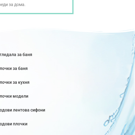
реди за дома.
гледала за баня
лочки за баня
лочки за кухня
лочки модели
одови лентова сифони
одови плочки