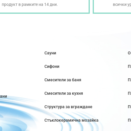
продукт в рамките на 14 дни.
всички у
Сауни
О
Сифони
П
Смесители за баня
П
Смесители за кухня
П
вани
Структура за вграждане
П
Стъклокерамична мозайка
П