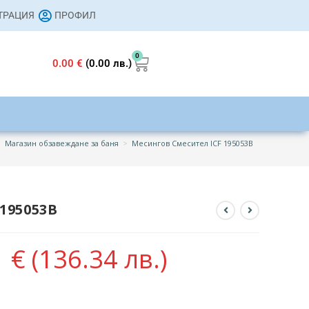
СТРАЦИЯ
ПРОФИЛ
0
0.00
€
(0.00 лв.)
>
Магазин обзавеждане за баня
>
Месингов Смесител ICF 195053B
195053B
1
€
(136.34 лв.)