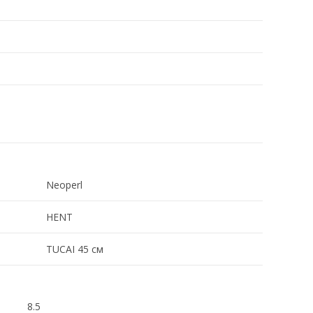
Neoperl
HENT
TUCAI 45 см
8.5