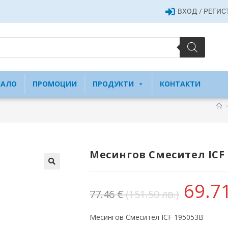
ВХОД / РЕГИ
ЧАЛО
ПРОМОЦИИ
ПРОДУКТИ
КОНТАКТИ
Месингов Смесител ICF 
69.7
77.46
€
(151.50 лв.)
Месингов Смесител ICF 195053B