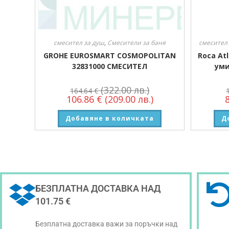
смесител за душ
,
Смесители за баня
смесител
GROHE EUROSMART COSMOPOLITAN
Roca At
32831000 СМЕСИТЕЛ
уми
(322.00 лв.)
164.64
€
106.86
€
(209.00 лв.)
Добавяне в количката
Д
БЕЗПЛАТНА ДОСТАВКА НАД
101.75 €
Безплатна доставка важи за поръчки над