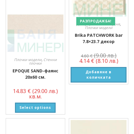
РАЗПРОДАЖБА!
Декори
,
Плочки за кухня
,
Плочки модели
Brika PATCHWORK bar
7.8×23.7 декор
(9.00 лв.)
4.60
€
Плочки модели
,
Стенни
4.14
€
(8.10 лв.)
плочки
EPOQUE SAND-фаянс
Добавяне в
20х60 см.
количката
14.83
€
(29.00 лв.)
кв.м.
Select options