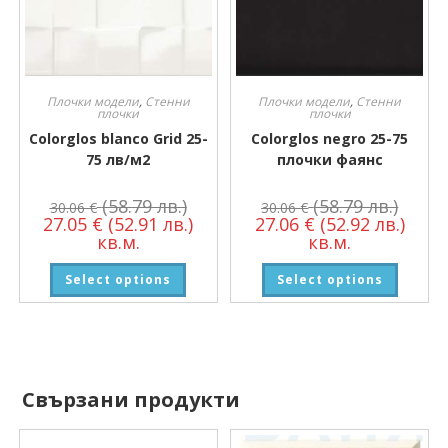
Плочки модели
,
Стенни
Плочки модели
,
Стенни
плочки
плочки
Colorglos blanco Grid 25-
Colorglos negro 25-75
75 лв/м2
плочки фаянс
(58.79 лв.)
(58.79 лв.)
30.06
€
30.06
€
27.05
€
(52.91 лв.)
27.06
€
(52.92 лв.)
кв.м.
кв.м.
Select options
Select options
Свързани продукти