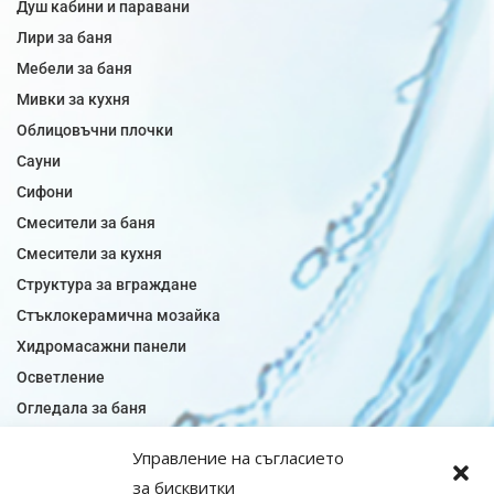
Душ кабини и паравани
Лири за баня
Мебели за баня
Мивки за кухня
Облицовъчни плочки
Сауни
Сифони
Смесители за баня
Смесители за кухня
Структура за вграждане
Стъклокерамична мозайка
Хидромасажни панели
Осветление
Огледала за баня
Плочки за баня
Управление на съгласието
Плочки за кухня
за бисквитки