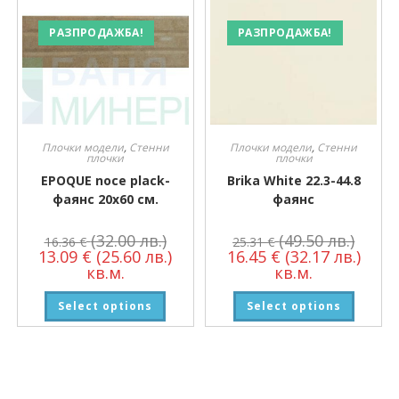
РАЗПРОДАЖБА!
РАЗПРОДАЖБА!
Плочки модели
,
Стенни
Плочки модели
,
Стенни
плочки
плочки
EPOQUE noce plack-
Brika White 22.3-44.8
фаянс 20х60 см.
фаянс
(32.00 лв.)
(49.50 лв.)
16.36
€
25.31
€
13.09
€
(25.60 лв.)
16.45
€
(32.17 лв.)
кв.м.
кв.м.
Select options
Select options