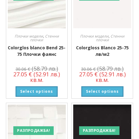
Плочки модели
,
Стенни
Плочки модели
,
Стенни
плочки
плочки
Colorglos blanco Bend 25-
Colorgloss Blanco 25-75
75 Плочки фаянс
лв/м2
(58.79 лв.)
(58.79 лв.)
30.06
€
30.06
€
27.05
€
(52.91 лв.)
27.05
€
(52.91 лв.)
кв.м.
кв.м.
Select options
Select options
РАЗПРОДАЖБА!
РАЗПРОДАЖБА!