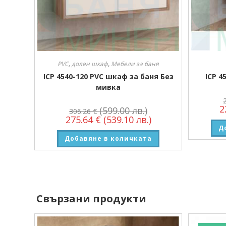
PVC
,
долен шкаф
,
Мебели за баня
ICP 4540-120 PVC шкаф за баня Без
ICP 4
мивка
2
(599.00 лв.)
306.26
€
275.64
€
(539.10 лв.)
Д
Добавяне в количката
Свързани продукти