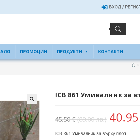
ВХОД / РЕГИ
ЧАЛО
ПРОМОЦИИ
ПРОДУКТИ
КОНТАКТИ
>
ICB 861 Умивалник за в
40.9
45.50
€
(89.00 лв.)
ICB 861 Умивалник за върху плот