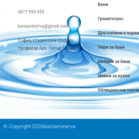
Вани
0877 993 953
Гранитогрес
baniaminerva@gmail.com
Душ кабини и пара
София, Студентски град, ул.
Лири за баня
Професор Арх. Петър Ташев 1А
Мебели за баня
Мивки за кухня
Облицовъчни плоч
© Copyright 2026|baniaminerva