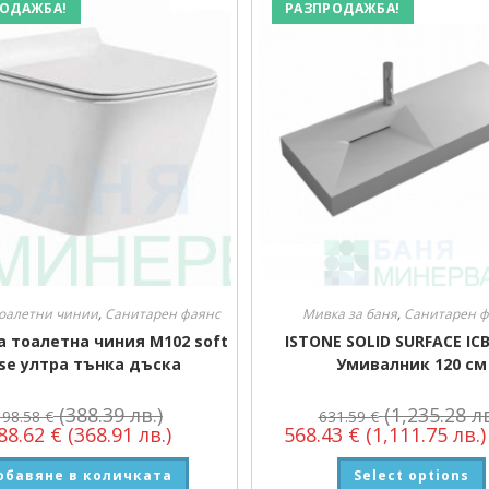
ОДАЖБА!
РАЗПРОДАЖБА!
оалетни чинии
,
Санитарен фаянс
Мивка за баня
,
Санитарен ф
а тоалетна чиния М102 soft
ISTONE SOLID SURFACE ICB
ose ултра тънка дъска
Умивалник 120 см
(388.39 лв.)
(1,235.28 лв
198.58
€
631.59
€
88.62
€
(368.91 лв.)
568.43
€
(1,111.75 лв.)
обавяне в количката
Select options