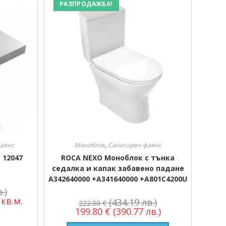
РАЗПРОДАЖБА!
аянс
Моноблок
,
Санитарен фаянс
 12047
ROCA NEXO Моноблок с тънка
седалка и капак забавено падане
A342640000 +A341640000 +A801C4200U
.)
кв.м.
(434.19 лв.)
222.00
€
199.80
€
(390.77 лв.)