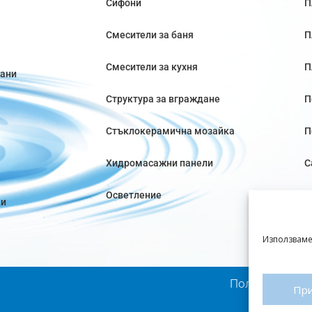
Сифони
П
Смесители за баня
П
Смесители за кухня
П
вани
Структура за вграждане
П
Стъклокерамична мозайка
П
Хидромасажни панели
С
Осветление
ки
Използваме
Политика за п
Пр