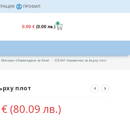
СТРАЦИЯ
ПРОФИЛ
0
0.00
€
(0.00 лв.)
Магазин обзавеждане за баня
>
ICB 861 Умивалник за върху плот
ърху плот
5
€
(80.09 лв.)