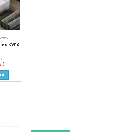
аянс
ник КУПА
)
.)
та