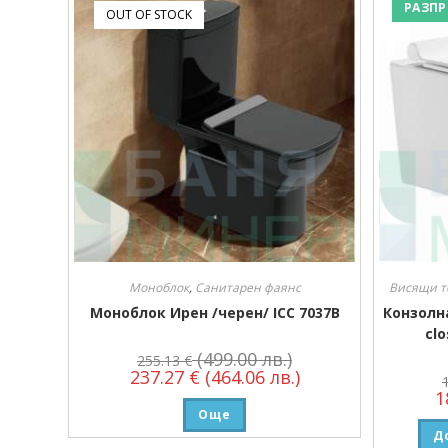
РАЗПР
OUT OF STOCK
Моноблок
,
Санитарен фаянс
Висящи т
Моноблок Ирен /черен/ ICC 7037B
Конзолн
cl
(499.00 лв.)
255.13
€
237.27
€
(464.06 лв.)
1
Още
Д