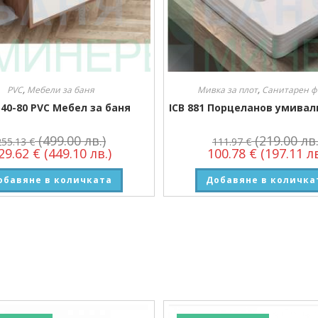
PVC
,
Мебели за баня
Мивка за плот
,
Санитарен ф
540-80 PVC Мебел за баня
ICB 881 Порцеланов умивал
(499.00 лв.)
(219.00 лв.
255.13
€
111.97
€
29.62
€
(449.10 лв.)
100.78
€
(197.11 лв
обавяне в количката
Добавяне в количка