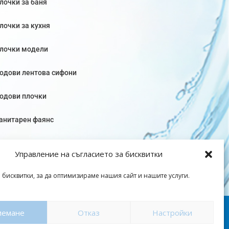
лочки за баня
лочки за кухня
лочки модели
одови лентова сифони
одови плочки
анитарен фаянс
Управление на съгласието за бисквитки
 бисквитки, за да оптимизираме нашия сайт и нашите услуги.
оверителност
|
Общи условия
иемане
Отказ
Настройки