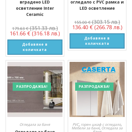
вградено LED
огледало с PVC рамка и
осветление Inter
LED осветление
Ceramic
(303.15 лв.)
155.00
€
136.40
€
(266.78 лв.)
(351.33 лв.)
179.63
€
161.66
€
(316.18 лв.)
Добавяне в
количката
Добавяне в
количката
РАЗПРОДАЖБА!
РАЗПРОДАЖБА!
Огледала за баня
PVC
,
горен шкаф с огледало
,
Мебели за баня
,
Огледала за
Огледало за баня
баня