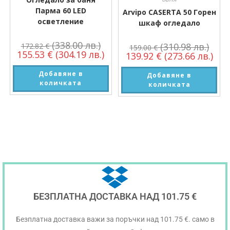
Парма 60 LED
Arvipo CASERTA 50 Горен
осветление
шкаф огледало
(338.00 лв.)
(310.98 лв.)
172.82
€
159.00
€
155.53
€
(304.19 лв.)
139.92
€
(273.66 лв.)
Добавяне в
Добавяне в
количката
количката
БЕЗПЛАТНА ДОСТАВКА НАД 101.75 €
Безплатна доставка важи за поръчки над 101.75 €. само в