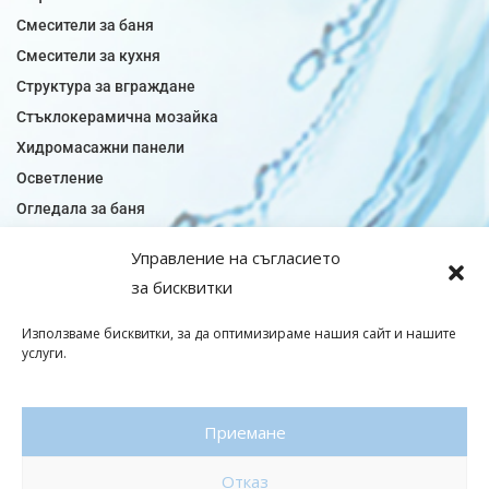
Смесители за баня
Смесители за кухня
Структура за вграждане
Стъклокерамична мозайка
Хидромасажни панели
Осветление
Огледала за баня
Плочки за баня
Управление на съгласието
Плочки за кухня
за бисквитки
Плочки модели
Подови лентова сифони
Използваме бисквитки, за да оптимизираме нашия сайт и нашите
услуги.
Подови плочки
Санитарен фаянс
Приемане
© Copyright 2026|baniaminerva
Отказ