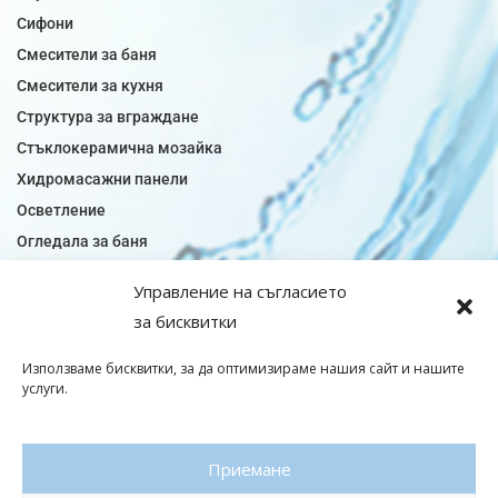
Сифони
Смесители за баня
Смесители за кухня
Структура за вграждане
Стъклокерамична мозайка
Хидромасажни панели
Осветление
Огледала за баня
Плочки за баня
Управление на съгласието
Плочки за кухня
за бисквитки
Плочки модели
Подови лентова сифони
Използваме бисквитки, за да оптимизираме нашия сайт и нашите
услуги.
Подови плочки
Санитарен фаянс
Приемане