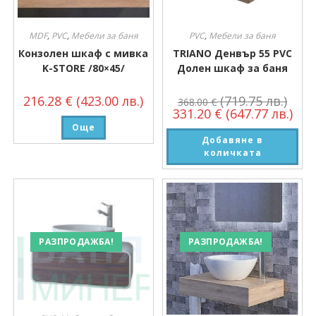
MDF
,
PVC
,
Мебели за баня
PVC
,
Мебели за баня
Конзолен шкаф с мивка
TRIANO Денвър 55 PVC
K-STORE /80×45/
Долен шкаф за баня
216.28
€
(423.00 лв.)
(719.75 лв.)
368.00
€
331.20
€
(647.77 лв.)
Още
Добавяне в
количката
РАЗПРОДАЖБА!
РАЗПРОДАЖБА!