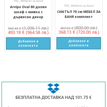
PVC
,
Мебели за баня
PVC
,
Мебели за баня
Arvipo Oval 80 долен
СИАТЪЛ 70 см МЕБЕЛ ЗА
шкаф с мивка с
БАНЯ комплект
дървесен декор
(800.00 лв.)
(1,096.11 лв.)
409.03
€
560.43
€
368.13
€
(720.00 лв.)
493.18
€
(964.58 лв.)
Добавяне в
Добавяне в
количката
количката
БЕЗПЛАТНА ДОСТАВКА НАД 101.75 €