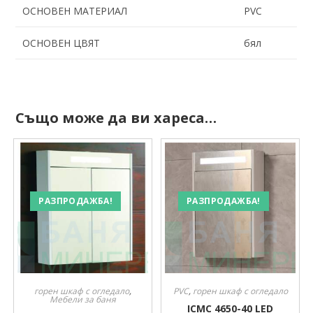
ОСНОВЕН МАТЕРИАЛ
PVC
ОСНОВЕН ЦВЯТ
бял
Също може да ви хареса…
РАЗПРОДАЖБА!
РАЗПРОДАЖБА!
горен шкаф с огледало
,
PVC
,
горен шкаф с огледало
Мебели за баня
ICMC 4650-40 LED