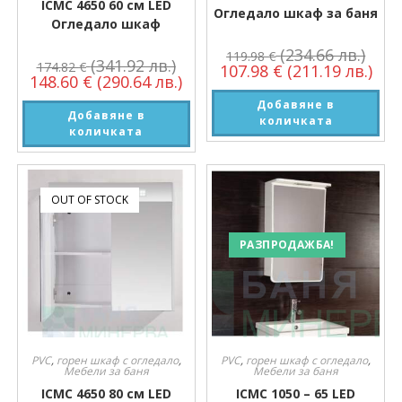
ICMC 4650 60 см LED
Огледало шкаф за баня
Огледало шкаф
(234.66 лв.)
119.98
€
(341.92 лв.)
174.82
€
107.98
€
(211.19 лв.)
148.60
€
(290.64 лв.)
Добавяне в
Добавяне в
количката
количката
OUT OF STOCK
РАЗПРОДАЖБА!
PVC
,
горен шкаф с огледало
,
PVC
,
горен шкаф с огледало
,
Мебели за баня
Мебели за баня
ICMC 4650 80 см LED
ICMC 1050 – 65 LED