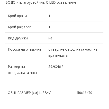
ВОДО и влагоустойчив. С LED осветление
Брой врати
1
Брой рафтове
1
Вид дръжки
не
Посока на отваряне
отваряне от долната част на
вратичката
Размер на
59.9X46.6
огледалната част
ОБЩ РАЗМЕР (см) Ш*В*Д
50x16x70