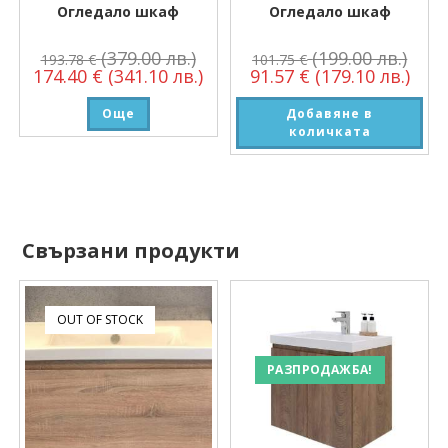
Огледало шкаф
Огледало шкаф
(379.00 лв.)
(199.00 лв.)
193.78
€
101.75
€
174.40
€
(341.10 лв.)
91.57
€
(179.10 лв.)
Още
Добавяне в
количката
Свързани продукти
OUT OF STOCK
РАЗПРОДАЖБА!